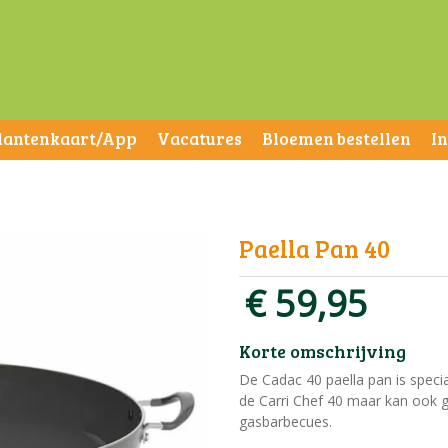
lantenkaart/App
Vacatures
Bloemen bestellen
I
Paella Pan 40
€
59
,
95
Korte omschrijving
De Cadac 40 paella pan is specia
de Carri Chef 40 maar kan ook 
gasbarbecues.