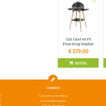
Citi Chef 40 FS
Flint Grey 30mbar
€
279
,
00
BESTEL
Contact
0
Tuincentrum De Mooij
0
Noordwijkerweg 36
0
2231 NL Rijnsburg