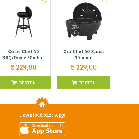
Carri Chef 40
Citi Chef 40 Black
BBQ/Dome 30mbar
30mbar
€
229
,
00
€
229
,
00
BESTEL
BESTEL
Download onze App!