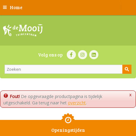
Home
Volg ons op
x
Fout!
De opgevraagde productpagina is tijdelijk
uitgeschakeld. Ga terug naar het
overzicht
.
Openingstijden