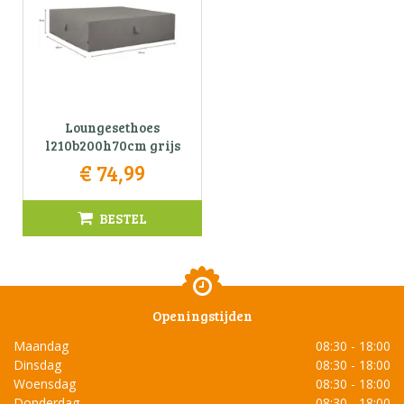
Loungesethoes
l210b200h70cm grijs
€
74
,
99
BESTEL
Openingstijden
Maandag
08:30 - 18:00
Dinsdag
08:30 - 18:00
Woensdag
08:30 - 18:00
Donderdag
08:30 - 18:00