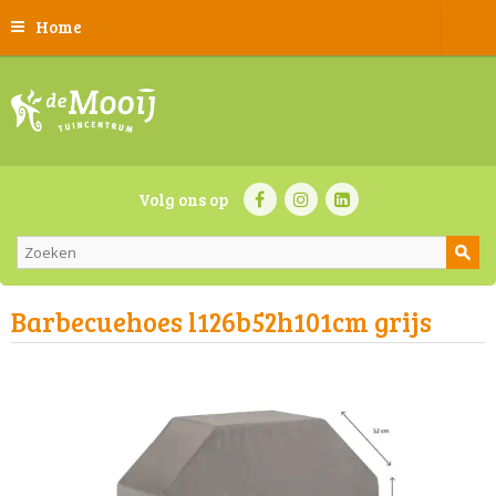
Home
Volg ons op
Barbecuehoes l126b52h101cm grijs