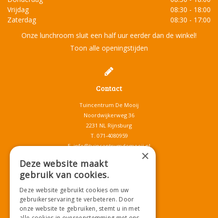
Vrijdag
08:30 - 18:00
Zaterdag
08:30 - 17:00
Onze lunchroom sluit een half uur eerder dan de winkel!
Toon alle openingstijden
Contact
Tuincentrum De Mooij
Noordwijkerweg 36
2231 NL Rijnsburg
T.
071-4080959
E.
info@tuincentrumdemooij.nl
×
Deze website maakt
gebruik van cookies.
Download onze App!
Deze website gebruikt cookies om uw
gebruikerservaring te verbeteren. Door
onze website te gebruiken, stemt u in met
alle cookies in overeenstemming met ons