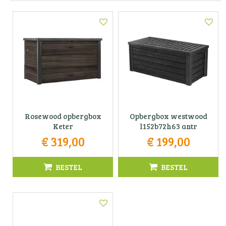
Rosewood opbergbox
Opbergbox westwood
Keter
l152b72h63 antr
€
319
,
00
€
199
,
00
BESTEL
BESTEL