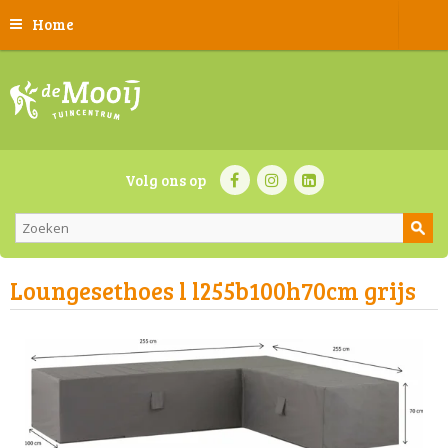
Home
Volg ons op
Loungesethoes l l255b100h70cm grijs