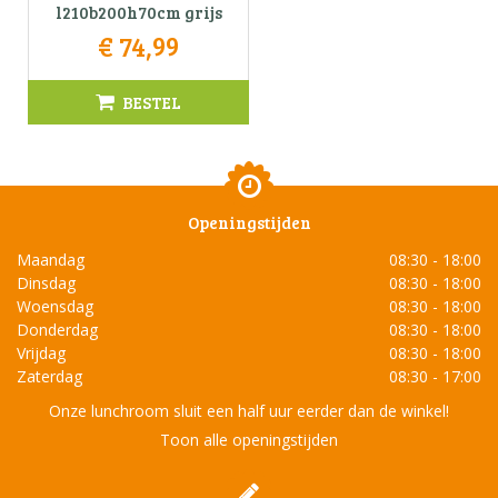
l210b200h70cm grijs
€
74
,
99
BESTEL
Openingstijden
Maandag
08:30 - 18:00
Dinsdag
08:30 - 18:00
Woensdag
08:30 - 18:00
Donderdag
08:30 - 18:00
Vrijdag
08:30 - 18:00
Zaterdag
08:30 - 17:00
Onze lunchroom sluit een half uur eerder dan de winkel!
Toon alle openingstijden