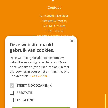
Contact
Tuincentrum De Mooij
Noordwijkerweg 36
2231 NL Rijnsburg
T.
071-4080959
E.
info@tuincentrumdemooij.nl
×
Deze website maakt
gebruik van cookies.
Download onze App!
Deze website gebruikt cookies om uw
gebruikerservaring te verbeteren. Door
onze website te gebruiken, stemt u in met
alle cookies in overeenstemming met ons
Cookiebeleid.
Lees verder
STRIKT NOODZAKELIJK
PRESTATIE
© Tuincentrum De Mooij
TARGETING
Algemene voorwaarden