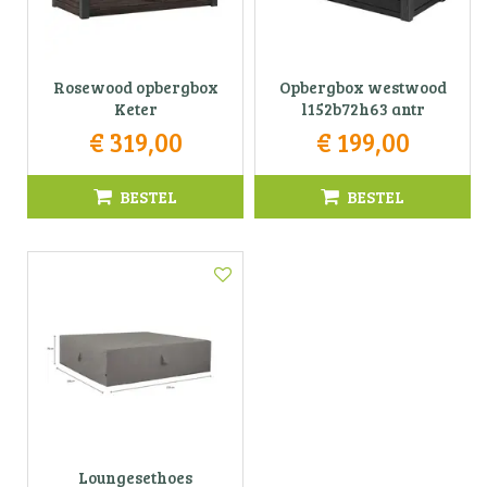
Rosewood opbergbox
Opbergbox westwood
Keter
l152b72h63 antr
€
319
,
00
€
199
,
00
BESTEL
BESTEL
Loungesethoes