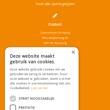
Toon alle openingstijden
Contact
Tuincentrum De Mooij
Noordwijkerweg 36
2231 NL Rijnsburg
T.
071-4080959
×
E.
info@tuincentrumdemooij.nl
Deze website maakt
gebruik van cookies.
Deze website gebruikt cookies om uw
Download onze App!
gebruikerservaring te verbeteren. Door
onze website te gebruiken, stemt u in met
alle cookies in overeenstemming met ons
Cookiebeleid.
Lees verder
STRIKT NOODZAKELIJK
PRESTATIE