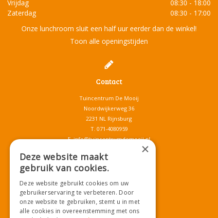
Vrijdag
08:30 - 18:00
Zaterdag
08:30 - 17:00
Onze lunchroom sluit een half uur eerder dan de winkel!
Toon alle openingstijden
Contact
Tuincentrum De Mooij
Noordwijkerweg 36
2231 NL Rijnsburg
T.
071-4080959
E.
info@tuincentrumdemooij.nl
×
Deze website maakt
gebruik van cookies.
Download onze App!
Deze website gebruikt cookies om uw
gebruikerservaring te verbeteren. Door
onze website te gebruiken, stemt u in met
alle cookies in overeenstemming met ons