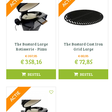
The Bastard Large
The Bastard Cast Iron
Rotisserie - Pizza
Grid Large
€
397
,
95
€
80
,
95
€
358
,
16
€
72
,
85
BESTEL
BESTEL