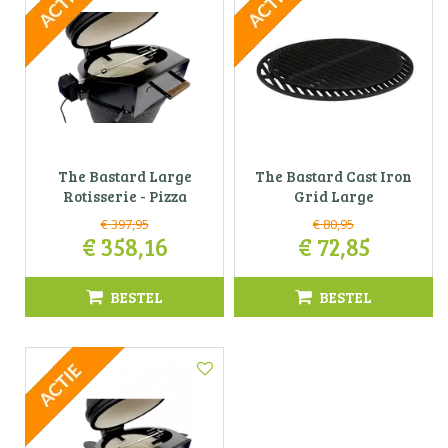
The Bastard Large
The Bastard Cast Iron
Rotisserie - Pizza
Grid Large
€
397
,
95
€
80
,
95
€
358
,
16
€
72
,
85
BESTEL
BESTEL