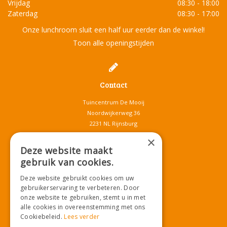
Vrijdag
08:30 - 18:00
Zaterdag
08:30 - 17:00
Onze lunchroom sluit een half uur eerder dan de winkel!
Toon alle openingstijden
Contact
Tuincentrum De Mooij
Noordwijkerweg 36
2231 NL Rijnsburg
T.
071-4080959
×
E.
info@tuincentrumdemooij.nl
Deze website maakt
gebruik van cookies.
Deze website gebruikt cookies om uw
Download onze App!
gebruikerservaring te verbeteren. Door
onze website te gebruiken, stemt u in met
alle cookies in overeenstemming met ons
Cookiebeleid.
Lees verder