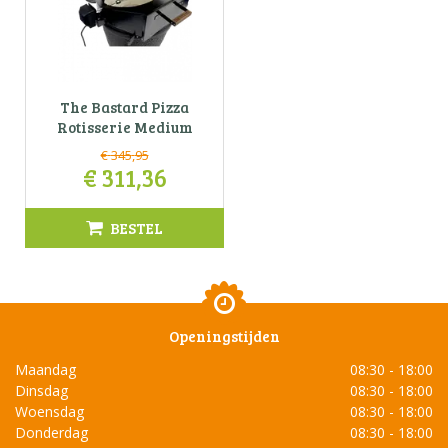
The Bastard Pizza
Rotisserie Medium
€
345
,
95
€
311
,
36
BESTEL
Openingstijden
Maandag
08:30 - 18:00
Dinsdag
08:30 - 18:00
Woensdag
08:30 - 18:00
Donderdag
08:30 - 18:00