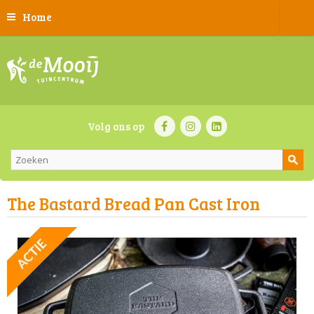
Home
Volg ons op
The Bastard Bread Pan Cast Iron