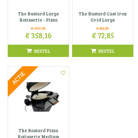
The Bastard Large
The Bastard Cast Iron
Rotisserie - Pizza
Grid Large
€
397
,
95
€
80
,
95
€
358
,
16
€
72
,
85
BESTEL
BESTEL
The Bastard Pizza
Rotisserie Medium