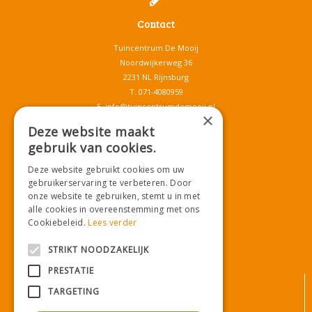
Contact
Tuincentrum De Mooij
Noordwijkerweg 36
2231 NL Rijnsburg
T.
071-4080959
E.
info@tuincentrumdemooij.nl
×
Deze website maakt
gebruik van cookies.
Download onze App!
Deze website gebruikt cookies om uw
gebruikerservaring te verbeteren. Door
onze website te gebruiken, stemt u in met
alle cookies in overeenstemming met ons
Cookiebeleid.
Lees verder
STRIKT NOODZAKELIJK
PRESTATIE
© Tuincentrum De Mooij
TARGETING
Algemene voorwaarden