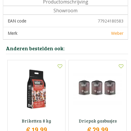
Productomschrijving
Showroom
EAN code
77924180583
Merk
Weber
Anderen bestelden ook:
Briketten 8 kg
Driepak gasbusjes
€
19
,
99
€
29
,
99