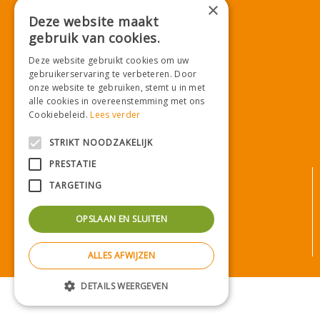
×
Deze website maakt
gebruik van cookies.
Download onze App!
Deze website gebruikt cookies om uw
gebruikerservaring te verbeteren. Door
onze website te gebruiken, stemt u in met
alle cookies in overeenstemming met ons
Cookiebeleid.
Lees verder
STRIKT NOODZAKELIJK
PRESTATIE
© Tuincentrum De Mooij
TARGETING
Algemene voorwaarden
Privacy statement
OPSLAAN EN SLUITEN
Bezorginformatie
Betaalinformatie
ALLES AFWIJZEN
Privacy policy
Green Solutions
|
Tuincentrum Overzicht
DETAILS WEERGEVEN