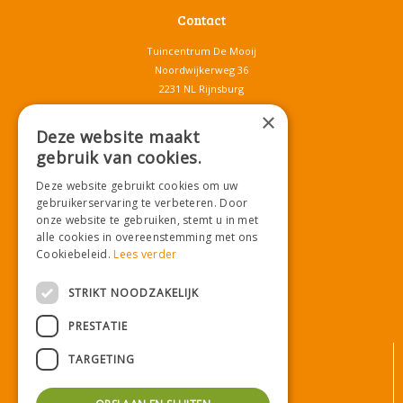
Contact
Tuincentrum De Mooij
Noordwijkerweg 36
2231 NL Rijnsburg
T.
071-4080959
×
E.
info@tuincentrumdemooij.nl
Deze website maakt
gebruik van cookies.
Deze website gebruikt cookies om uw
Download onze App!
gebruikerservaring te verbeteren. Door
onze website te gebruiken, stemt u in met
alle cookies in overeenstemming met ons
Cookiebeleid.
Lees verder
STRIKT NOODZAKELIJK
PRESTATIE
© Tuincentrum De Mooij
TARGETING
Algemene voorwaarden
Privacy statement