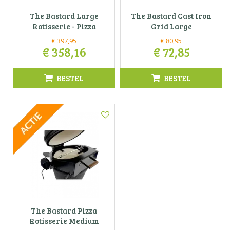
The Bastard Large
The Bastard Cast Iron
Rotisserie - Pizza
Grid Large
€
397
,
95
€
80
,
95
€
358
,
16
€
72
,
85
BESTEL
BESTEL
The Bastard Pizza
Rotisserie Medium