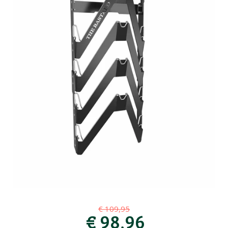
€
109
,
95
€
98
,
96