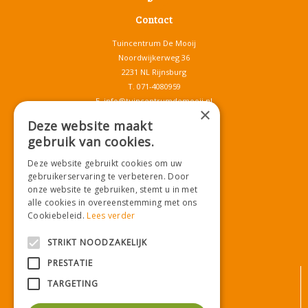
Contact
Tuincentrum De Mooij
Noordwijkerweg 36
2231 NL Rijnsburg
T.
071-4080959
E.
info@tuincentrumdemooij.nl
×
Deze website maakt
gebruik van cookies.
Download onze App!
Deze website gebruikt cookies om uw
gebruikerservaring te verbeteren. Door
onze website te gebruiken, stemt u in met
alle cookies in overeenstemming met ons
Cookiebeleid.
Lees verder
STRIKT NOODZAKELIJK
PRESTATIE
© Tuincentrum De Mooij
TARGETING
Algemene voorwaarden
Privacy statement