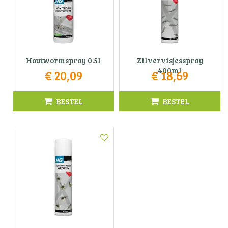
Houtwormspray 0.5l
Zilvervisjesspray
400ml
€
20
,
09
€
18
,
69
BESTEL
BESTEL