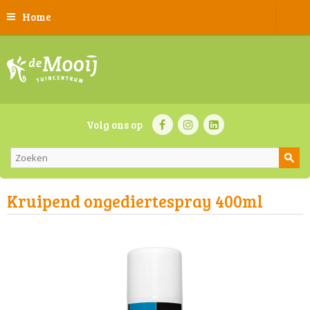
Home
Volg ons op
Kruipend ongediertespray 400ml