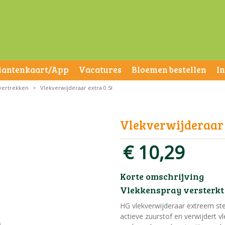
lantenkaart/App
Vacatures
Bloemen bestellen
I
vertrekken
>
Vlekverwijderaar extra 0.5l
Vlekverwijderaar 
€
10
,
29
Korte omschrijving
Vlekkenspray versterkt 
HG vlekverwijderaar extreem ste
actieve zuurstof en verwijdert vle