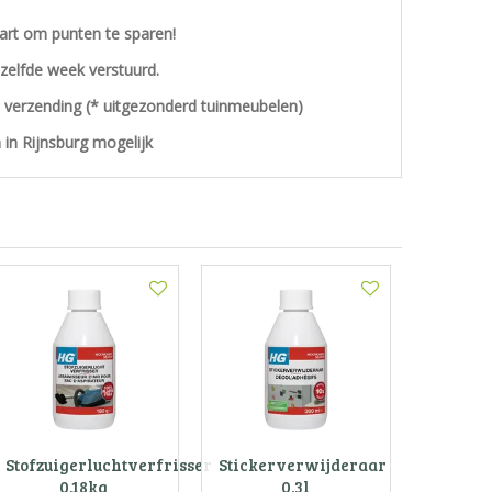
aart om punten te sparen!
ezelfde week verstuurd.
s verzending (* uitgezonderd tuinmeubelen)
 in Rijnsburg mogelijk
Stofzuigerluchtverfrisser
Stickerverwijderaar
0.18kg
0.3l