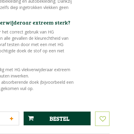
elbekleding en autobekleding. Dankzij
 zelfs diep ingetrokken vlekken geen
erwijderaar extreem sterk?
 het correct gebruik van HG
In alle gevallen de kleurechtheid van
oraf testen door met een met HG
ochtigde doek de stof op een niet
dig met HG vlekverwijderaar extreem
nuten inwerken.
absorberende doek (bijvoorbeeld een
sgekomen vuil op.