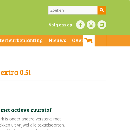
Volg ons op
nterieurbeplanting
Nieuws
Over ons
extra 0.5l
met actieve zuurstof
rk is onder andere versterkt met
kken uit vrijwel alle textielsoorten,