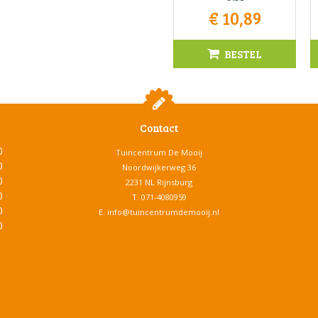
€
10
,
89
BESTEL
Contact
0
Tuincentrum De Mooij
0
Noordwijkerweg 36
0
2231 NL Rijnsburg
0
T.
071-4080959
0
E.
info@tuincentrumdemooij.nl
0