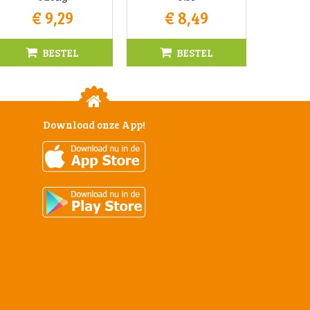
€
9
,
29
€
8
,
49
BESTEL
BESTEL
Download onze App!