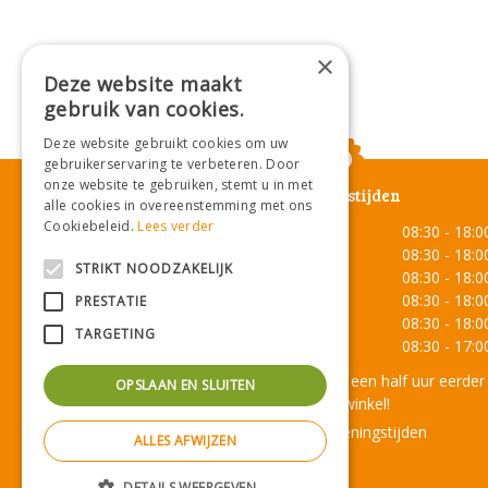
×
Deze website maakt
gebruik van cookies.
Deze website gebruikt cookies om uw
gebruikerservaring te verbeteren. Door
onze website te gebruiken, stemt u in met
Openingstijden
alle cookies in overeenstemming met ons
Cookiebeleid.
Lees verder
Maandag
08:30 - 18:0
Dinsdag
08:30 - 18:0
STRIKT NOODZAKELIJK
Woensdag
08:30 - 18:0
Donderdag
08:30 - 18:0
PRESTATIE
Vrijdag
08:30 - 18:0
TARGETING
Zaterdag
08:30 - 17:0
Onze lunchroom sluit een half uur eerder
OPSLAAN EN SLUITEN
dan de winkel!
Toon alle openingstijden
ALLES AFWIJZEN
DETAILS WEERGEVEN