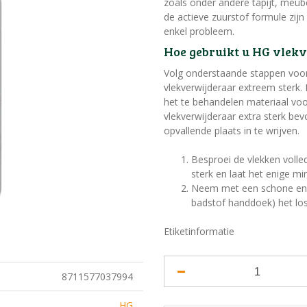
zoals onder andere tapijt, meub
de actieve zuurstof formule zijn
enkel probleem.
Hoe gebruikt u HG vlekv
Volg onderstaande stappen voor
vlekverwijderaar extreem sterk. 
het te behandelen materiaal vo
vlekverwijderaar extra sterk bev
opvallende plaats in te wrijven.
Besproei de vlekken volle
sterk en laat het enige mi
Neem met een schone en 
badstof handdoek) het lo
Etiketinformatie
8711577037994
HG