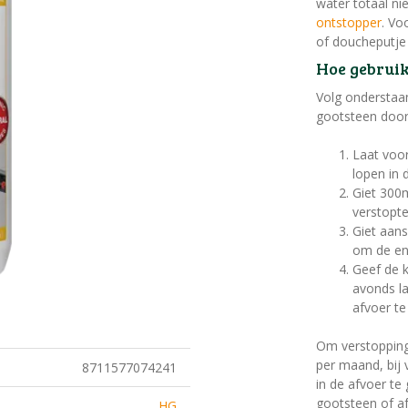
water totaal n
ontstopper
. Vo
of doucheputje
Hoe gebrui
Volg onderstaa
gootsteen door
Laat voor
lopen in 
Giet 300
verstopt
Giet aans
om de en
Geef de k
avonds la
afvoer te
Om verstopping
per maand, bij
8711577074241
in de afvoer te
gootsteen of a
HG