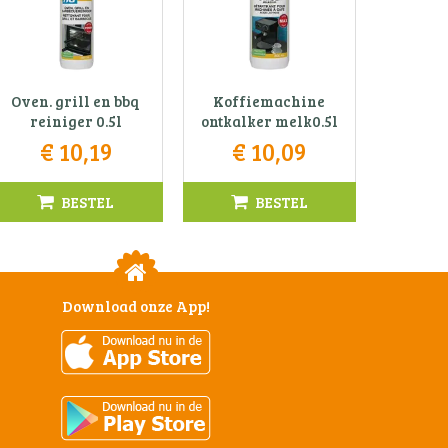
Oven. grill en bbq
Koffiemachine
reiniger 0.5l
ontkalker melk0.5l
€
10
,
19
€
10
,
09
BESTEL
BESTEL
Download onze App!