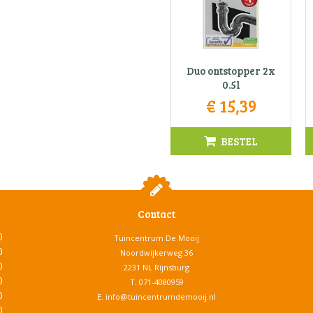
Duo ontstopper 2x
0.5l
€
15
,
39
BESTEL
Contact
0
Tuincentrum De Mooij
0
Noordwijkerweg 36
0
2231 NL Rijnsburg
0
T.
071-4080959
0
E.
info@tuincentrumdemooij.nl
0