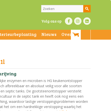
Volg ons op
nterieurbeplanting
Nieuws
Over ons
1l
hrijving
lijke enzymen en microben is HG keukenontstopper
isch afbreekbaar en absoluut veilig voor alle soorten
 en septic tanks. De gootsteenontstopper versterkt
iecultuur in de septic tank en heeft ook nog eens een
rking, waardoor lastige verstoppingsproblemen worden
t het om een hardnekkige verstopping waarbij het