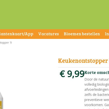
lantenkaart/App
Vacatures
Bloemen bestellen
I
topper 1l
Keukenontstopper 
€
9
,
99
Korte omsc
Door de natuur
volledig biolog
afvoerleidingen
zelfs de bacter
preventieve we
voorkomen. Gaa