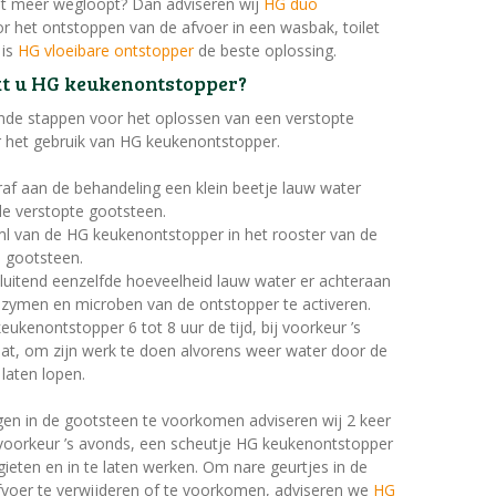
iet meer wegloopt? Dan adviseren wij
HG duo
or het ontstoppen van de afvoer in een wasbak, toilet
 is
HG vloeibare ontstopper
de beste oplossing.
kt u HG keukenontstopper?
nde stappen voor het oplossen van een verstopte
 het gebruik van HG keukenontstopper.
af aan de behandeling een klein beetje lauw water
de verstopte gootsteen.
ml van de HG keukenontstopper in het rooster van de
e gootsteen.
luitend eenzelfde hoeveelheid lauw water er achteraan
zymen en microben van de ontstopper te activeren.
eukenontstopper 6 tot 8 uur de tijd, bij voorkeur ’s
at, om zijn werk te doen alvorens weer water door de
 laten lopen.
en in de gootsteen te voorkomen adviseren wij 2 keer
 voorkeur ’s avonds, een scheutje HG keukenontstopper
 gieten en in te laten werken. Om nare geurtjes in de
fvoer te verwijderen of te voorkomen, adviseren we
HG