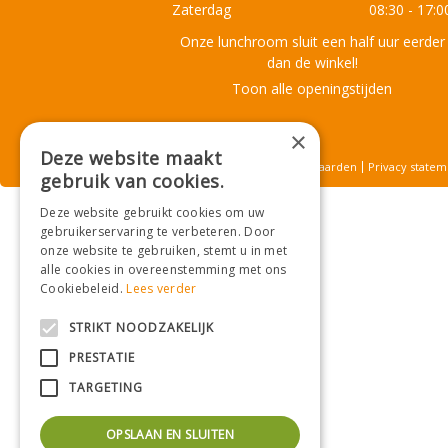
Zaterdag
08:30 - 17:0
Onze lunchroom sluit een half uur eerder
dan de winkel!
Toon alle openingstijden
×
Deze website maakt
© Tuincentrum De Mooij
Algemene voorwaarden
Privacy statem
gebruik van cookies.
Deze website gebruikt cookies om uw
gebruikerservaring te verbeteren. Door
onze website te gebruiken, stemt u in met
alle cookies in overeenstemming met ons
Cookiebeleid.
Lees verder
STRIKT NOODZAKELIJK
PRESTATIE
TARGETING
OPSLAAN EN SLUITEN