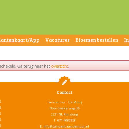
lantenkaart/App
Vacatures
Bloemen bestellen
I
schakeld. Ga terug naar het
overzicht
.
Contact
0
Tuincentrum De Mooij
0
Noordwijkerweg 36
0
2231 NL Rijnsburg
0
T.
071-4080959
0
E.
info@tuincentrumdemooij.nl