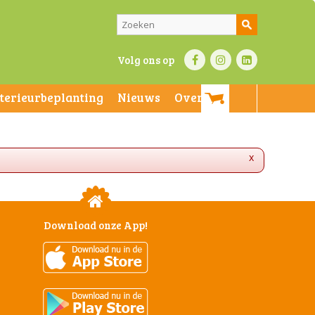
Volg ons op
nterieurbeplanting
Nieuws
Over ons
x
Download onze App!