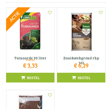
Tuinaarde 30 liter
Zaai&stekgrond rhp
vanaf
10l
€
3
,
33
€
6
,
29
BESTEL
BESTEL