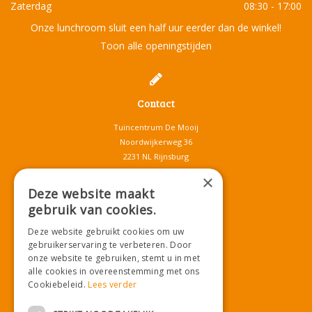
Zaterdag
08:30 - 17:00
Onze lunchroom sluit een half uur eerder dan de winkel!
Toon alle openingstijden
Contact
Tuincentrum De Mooij
Noordwijkerweg 36
2231 NL Rijnsburg
T.
071-4080959
×
E.
info@tuincentrumdemooij.nl
Deze website maakt
gebruik van cookies.
Deze website gebruikt cookies om uw
Download onze App!
gebruikerservaring te verbeteren. Door
onze website te gebruiken, stemt u in met
alle cookies in overeenstemming met ons
Cookiebeleid.
Lees verder