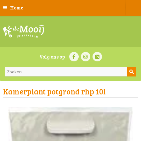
Home
Volg ons op
Kamerplant potgrond rhp 10l