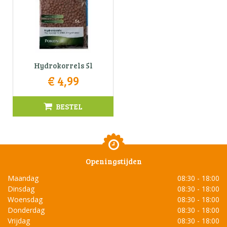
Hydrokorrels 5l
€
4
,
99
BESTEL
Openingstijden
Maandag
08:30 - 18:00
Dinsdag
08:30 - 18:00
Woensdag
08:30 - 18:00
Donderdag
08:30 - 18:00
Vrijdag
08:30 - 18:00