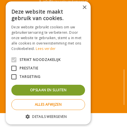
E.
info@tuincentrumdemooij.nl
×
Deze website maakt
gebruik van cookies.
Download onze App!
Deze website gebruikt cookies om uw
gebruikerservaring te verbeteren. Door
onze website te gebruiken, stemt u in met
alle cookies in overeenstemming met ons
Cookiebeleid.
Lees verder
STRIKT NOODZAKELIJK
PRESTATIE
© Tuincentrum De Mooij
TARGETING
Algemene voorwaarden
Privacy statement
OPSLAAN EN SLUITEN
Bezorginformatie
Betaalinformatie
ALLES AFWIJZEN
Privacy policy
Green Solutions
|
Tuincentrum Overzicht
DETAILS WEERGEVEN