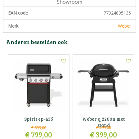
Showroom
EAN code
77924895135
Merk
Weber
Anderen bestelden ook:
Spirit ep-435
Weber q 2200n met
stand
€
899
,
00
€
499
,
00
€
799
,
00
€
399
,
00