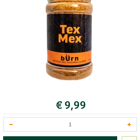
€
9
,
99