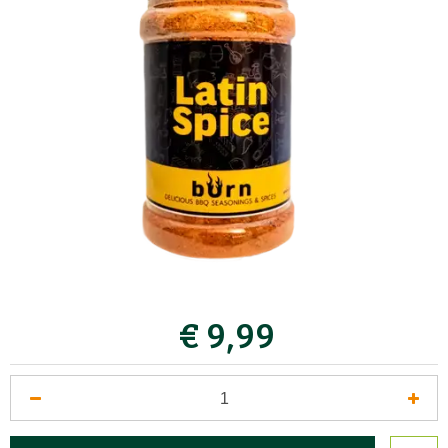
€
9
,
99