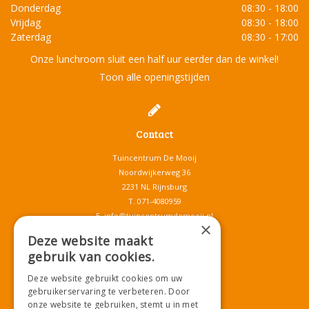
Donderdag
08:30 - 18:00
Vrijdag
08:30 - 18:00
Zaterdag
08:30 - 17:00
Onze lunchroom sluit een half uur eerder dan de winkel!
Toon alle openingstijden
Contact
Tuincentrum De Mooij
Noordwijkerweg 36
2231 NL Rijnsburg
T.
071-4080959
E.
info@tuincentrumdemooij.nl
×
Deze website maakt
gebruik van cookies.
Download onze App!
Deze website gebruikt cookies om uw
gebruikerservaring te verbeteren. Door
onze website te gebruiken, stemt u in met