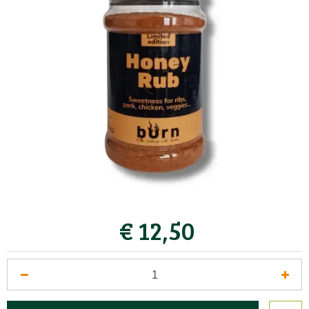
€
12
,
50