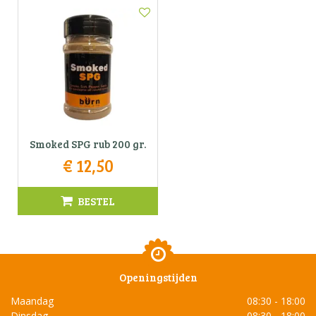
Smoked SPG rub 200 gr.
€
12
,
50
BESTEL
Openingstijden
Maandag
08:30 - 18:00
Dinsdag
08:30 - 18:00