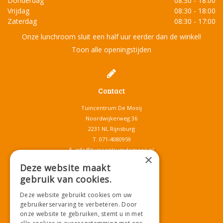
Donderdag
08:30 - 18:00
Vrijdag
08:30 - 18:00
Zaterdag
08:30 - 17:00
Onze lunchroom sluit een half uur eerder dan de winkel!
Toon alle openingstijden
Contact
Tuincentrum De Mooij
Noordwijkerweg 36
2231 NL Rijnsburg
T.
071-4080959
E.
info@tuincentrumdemooij.nl
×
Deze website maakt
gebruik van cookies.
Download onze App!
Deze website gebruikt cookies om uw
gebruikerservaring te verbeteren. Door
onze website te gebruiken, stemt u in met