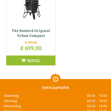
The Bastard Original
Urban Compact
€
799
,
00
€
699
,
00
BESTEL
Openingstijden
Maandag
08:30 - 18:00
Dinsdag
08:30 - 18:00
Woensdag
08:30 - 18:00