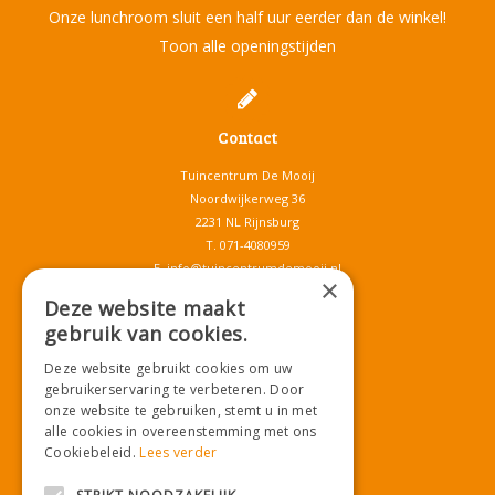
Onze lunchroom sluit een half uur eerder dan de winkel!
Toon alle openingstijden
Contact
Tuincentrum De Mooij
Noordwijkerweg 36
2231 NL Rijnsburg
T.
071-4080959
E.
info@tuincentrumdemooij.nl
×
Deze website maakt
gebruik van cookies.
Download onze App!
Deze website gebruikt cookies om uw
gebruikerservaring te verbeteren. Door
onze website te gebruiken, stemt u in met
alle cookies in overeenstemming met ons
Cookiebeleid.
Lees verder