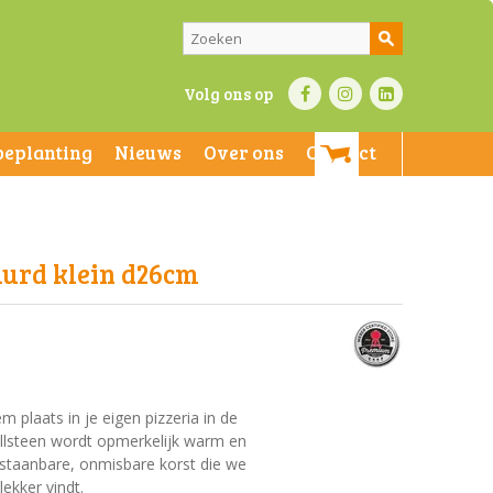
Volg ons op
beplanting
Nieuws
Over ons
Contact
uurd klein d26cm
m plaats in je eigen pizzeria in de
illsteen wordt opmerkelijk warm en
staanbare, onmisbare korst die we
lekker vindt.