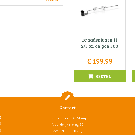
Braadspit gen ii
2/3 br. en gen 300
€
199
,
99
BESTEL
Contact
0
Tuincentrum De Mooij
0
Noordwijkerweg 36
0
2231 NL Rijnsburg