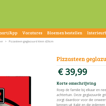
aart/App
Vacatures
Bloemen bestellen
Interieur
ber
>
Pizzasteen geglazuurd klein d26cm
Pizzasteen geglaz
€
39
,
99
Korte omschrijving
Roep de familie bij elkaar en nee
achtertuin. Deze geglazuurde gr
zorgt daardoor voor die onweer
kennen uit Italië en die iedereen 