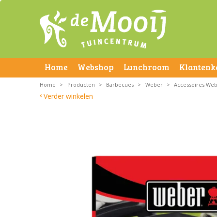
Home
Webshop
Lunchroom
Klantenk
Home
>
Producten
>
Barbecues
>
Weber
>
Accessoires We
Verder winkelen