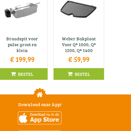
Braadspit voor
Weber Bakplaat
pulse groot en
Voor Q® 1000, Q®
klein
1200, Q® 1400
€
199
,
99
€
59
,
99
BESTEL
BESTEL
Download onze App!