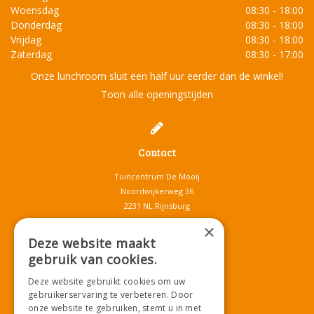
Woensdag
08:30 - 18:00
Donderdag
08:30 - 18:00
Vrijdag
08:30 - 18:00
Zaterdag
08:30 - 17:00
Onze lunchroom sluit een half uur eerder dan de winkel!
Toon alle openingstijden
Contact
Tuincentrum De Mooij
Noordwijkerweg 36
2231 NL Rijnsburg
T.
071-4080959
×
E.
info@tuincentrumdemooij.nl
Deze website maakt
gebruik van cookies.
Deze website gebruikt cookies om uw
Download onze App!
gebruikerservaring te verbeteren. Door
onze website te gebruiken, stemt u in met