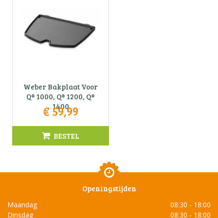
Weber Bakplaat Voor
Q® 1000, Q® 1200, Q®
1400
€
59
,
99
BESTEL
Openingstijden
Maandag
08:30 - 18:00
Dinsdag
08:30 - 18:00