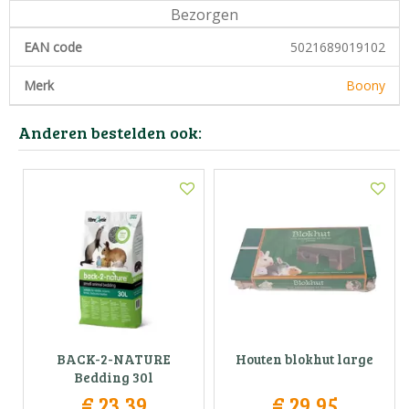
Bezorgen
EAN code
5021689019102
Merk
Boony
Anderen bestelden ook:
BACK-2-NATURE
Houten blokhut large
Bedding 30l
€
23
,
39
€
29
,
95