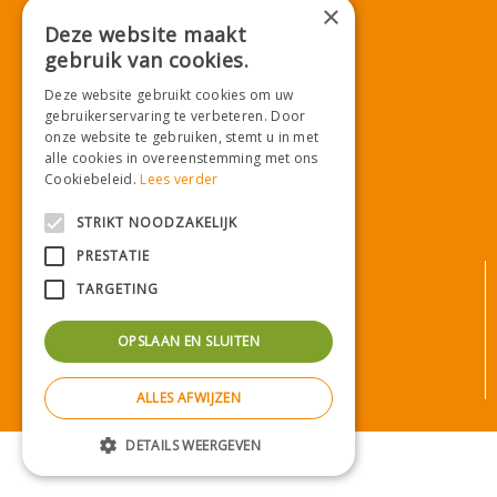
×
Deze website maakt
gebruik van cookies.
Download onze App!
Deze website gebruikt cookies om uw
gebruikerservaring te verbeteren. Door
onze website te gebruiken, stemt u in met
alle cookies in overeenstemming met ons
Cookiebeleid.
Lees verder
STRIKT NOODZAKELIJK
PRESTATIE
© Tuincentrum De Mooij
TARGETING
Algemene voorwaarden
Privacy statement
OPSLAAN EN SLUITEN
Bezorginformatie
Betaalinformatie
ALLES AFWIJZEN
Privacy policy
Green Solutions
|
Tuincentrum Overzicht
DETAILS WEERGEVEN