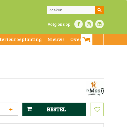
Volg ons op
nterieurbeplanting
Nieuws
Over ons