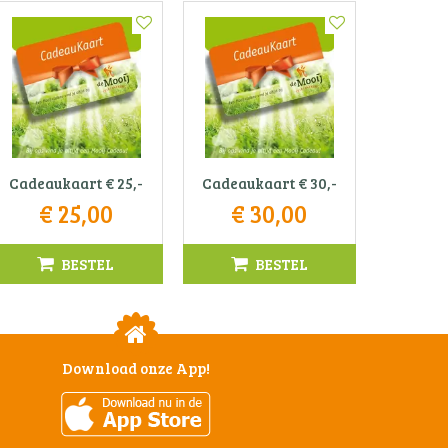
Cadeaukaart € 25,-
Cadeaukaart € 30,-
€
25
,
00
€
30
,
00
BESTEL
BESTEL
Download onze App!