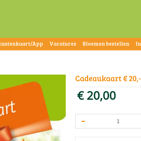
lantenkaart/App
Vacatures
Bloemen bestellen
I
Cadeaukaart € 20,-
€
20
,
00