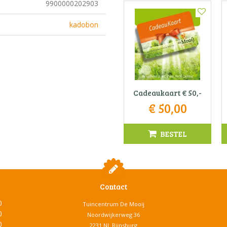
9900000202903
kadobon
Cadeaukaart € 50,-
€
50
,
00
BESTEL
Contact
0
Tuincentrum De Mooij
0
Noordwijkerweg 36
0
2231 NL Rijnsburg