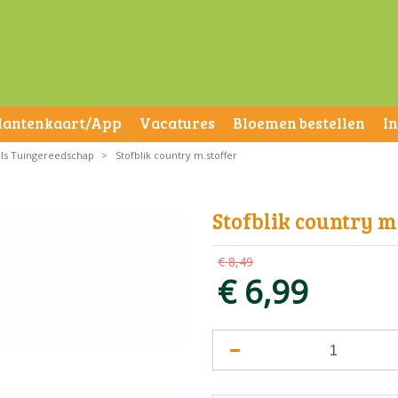
lantenkaart/App
Vacatures
Bloemen bestellen
I
ls Tuingereedschap
>
Stofblik country m.stoffer
Stofblik country m
€
8
,
49
€
6
,
99