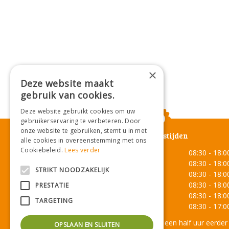
×
Deze website maakt
gebruik van cookies.
Deze website gebruikt cookies om uw
gebruikerservaring te verbeteren. Door
onze website te gebruiken, stemt u in met
Openingstijden
alle cookies in overeenstemming met ons
Cookiebeleid.
Lees verder
Maandag
08:30 - 18:0
Dinsdag
08:30 - 18:0
STRIKT NOODZAKELIJK
Woensdag
08:30 - 18:0
Donderdag
08:30 - 18:0
PRESTATIE
Vrijdag
08:30 - 18:0
TARGETING
Zaterdag
08:30 - 17:0
Onze lunchroom sluit een half uur eerder
OPSLAAN EN SLUITEN