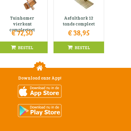
Tuinhamer
Asfalthark 12
vierkant
tands compleet
compleeteet
€
72
,
50
€
38
,
95
BESTEL
BESTEL
Download onze App!