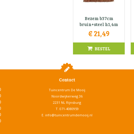
Bezem b37cm
bruin+steel h1,4m
€
21
,
49
BESTEL
Contact
0
Tuincentrum De Mooij
0
Noordwijkerweg 36
0
2231 NL Rijnsburg
0
T.
071-4080959
0
E.
info@tuincentrumdemooij.nl
0