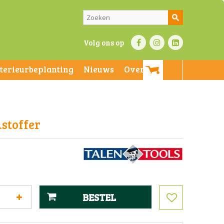
Volg ons op
nterieurbeplanting
Nieuws
Over ons
.stoffer