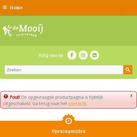
Home
Volg ons op
x
Fout!
De opgevraagde productpagina is tijdelijk
uitgeschakeld. Ga terug naar het
overzicht
.
Openingstijden