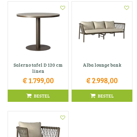
Salerno tafel D 120 cm
Alba lounge bank
linen
€
1.799
,
00
€
2.998
,
00
BESTEL
BESTEL