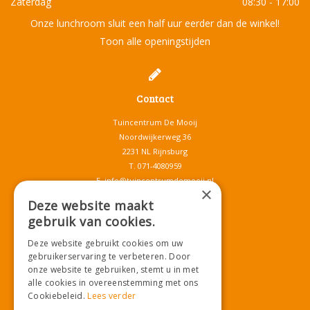
Zaterdag
08:30 - 17:00
Onze lunchroom sluit een half uur eerder dan de winkel!
Toon alle openingstijden
Contact
Tuincentrum De Mooij
Noordwijkerweg 36
2231 NL Rijnsburg
T.
071-4080959
E.
info@tuincentrumdemooij.nl
×
Deze website maakt
gebruik van cookies.
Download onze App!
Deze website gebruikt cookies om uw
gebruikerservaring te verbeteren. Door
onze website te gebruiken, stemt u in met
alle cookies in overeenstemming met ons
Cookiebeleid.
Lees verder