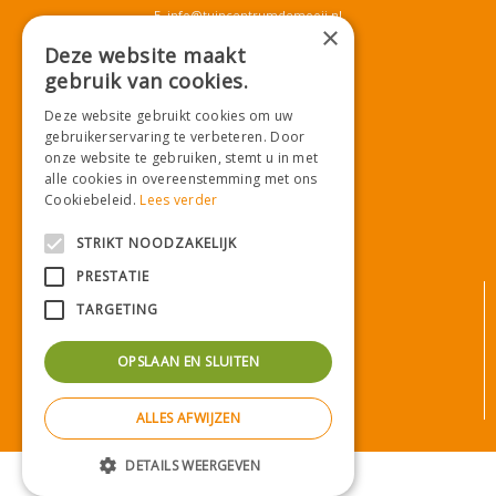
E.
info@tuincentrumdemooij.nl
×
Deze website maakt
gebruik van cookies.
Download onze App!
Deze website gebruikt cookies om uw
gebruikerservaring te verbeteren. Door
onze website te gebruiken, stemt u in met
alle cookies in overeenstemming met ons
Cookiebeleid.
Lees verder
STRIKT NOODZAKELIJK
PRESTATIE
© Tuincentrum De Mooij
TARGETING
Algemene voorwaarden
Privacy statement
OPSLAAN EN SLUITEN
Bezorginformatie
Betaalinformatie
ALLES AFWIJZEN
Privacy policy
Green Solutions
|
Tuincentrum Overzicht
DETAILS WEERGEVEN