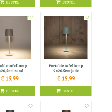
BESTEL
BESTEL
table tafellamp
Portable tafellamp
x26,5cm zand
9x26.5cm jade
€
15
,
99
€
15
,
99
BESTEL
BESTEL