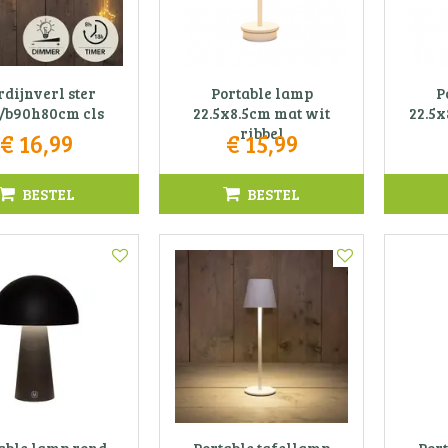
dijnverl ster
Portable lamp
P
l/b90h80cm cls
22.5x8.5cm mat wit
22.5x
ribbel
€
16
,
99
€
15
,
99
BESTEL
BESTEL