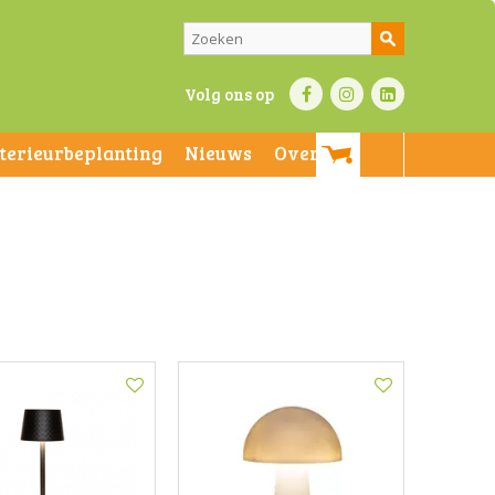
Volg ons op
nterieurbeplanting
Nieuws
Over ons