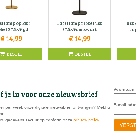
ellamp opldbr
Tafellamp ribbel usb
Usb 
bbel 27.5x9 gd
27.5x9cm zwart
in
€
14
,
99
€
14
,
99
BESTEL
BESTEL
Voornaam
jf je in voor onze nieuwsbrief
E-mail adr
eer per week onze digitale nieuwsbrief ontvangen? Meld u
an!
 uw gegevens secuur op conform onze
privacy policy
.