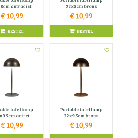
table tafellamp
Portable tafellamp
8cm antraciet
22x8cm brons
€
10
,
99
€
10
,
99
BESTEL
BESTEL
table tafellamp
Portable tafellamp
x9.5cm antrct
22x9.5cm brons
€
10
,
99
€
10
,
99