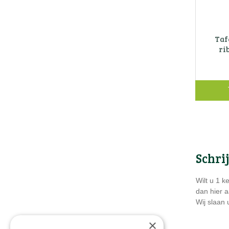
Taf
ri
Schri
Wilt u 1 k
dan hier a
Wij slaan
×