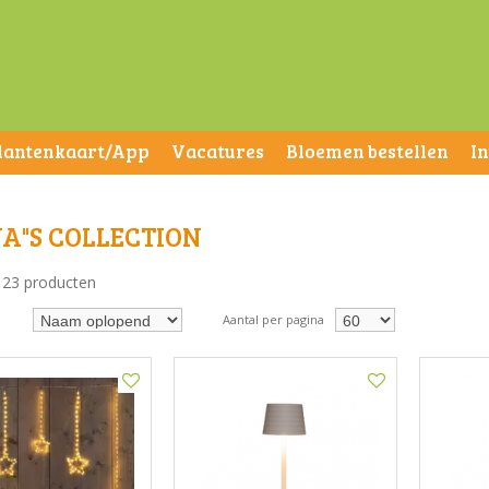
lantenkaart/App
Vacatures
Bloemen bestellen
I
A"S COLLECTION
n 23 producten
Aantal per pagina