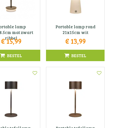
ortable lamp
Portable lamp rond
8.5cm mat zwart
21x15cm wit
ribbel
€
15
,
99
€
13
,
99
BESTEL
BESTEL