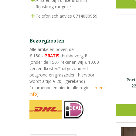
Afhalen bij Tuincentrum in
Rijnsburg mogelijk
Telefonisch advies 0714080959
Bezorgkosten
Alle artikelen boven de
€ 150,-
GRATIS
thuisbezorgd!
(onder de 150,- rekenen wij € 10,00
verzendkosten* uitgezonderd
potgrond en graszoden, hiervoor
Port
wordt altijd € 20,- gerekend)
2
(tuinmeubelen niet in alle regio's:
meer
info
)