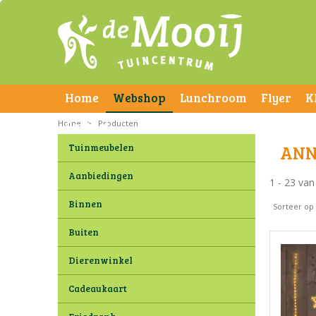
Home
Webshop
Lunchroom
Flyer
K
Home
Contact
>
Producten
Tuinmeubelen
ANN
Aanbiedingen
1 - 23 va
Binnen
Sorteer op
Buiten
Dierenwinkel
Cadeaukaart