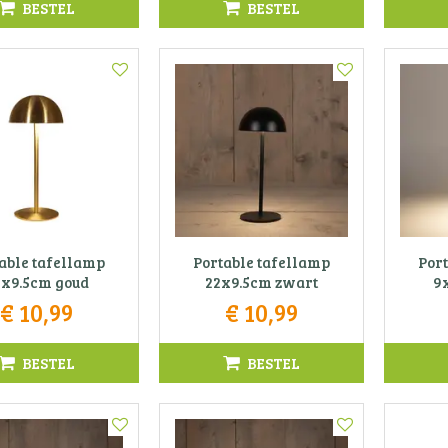
BESTEL
BESTEL
able tafellamp
Portable tafellamp
Por
2x9.5cm goud
22x9.5cm zwart
9
€
10
,
99
€
10
,
99
BESTEL
BESTEL