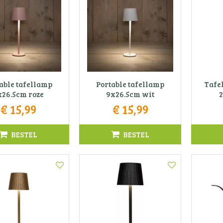
able tafellamp
Portable tafellamp
Tafel
x26.5cm roze
9x26.5cm wit
2
€
15
,
99
€
15
,
99
BESTEL
BESTEL