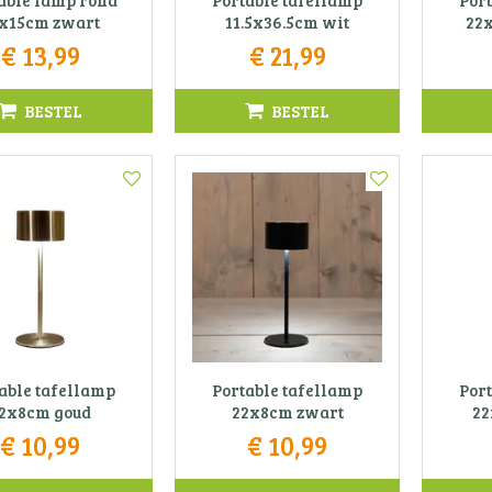
able lamp rond
Portable tafellamp
Por
x15cm zwart
11.5x36.5cm wit
22x
€
13
,
99
€
21
,
99
BESTEL
BESTEL
able tafellamp
Portable tafellamp
Por
2x8cm goud
22x8cm zwart
22
€
10
,
99
€
10
,
99