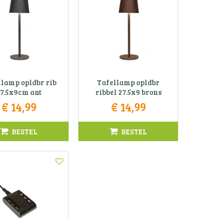
lamp opldbr rib
Tafellamp opldbr
7.5x9cm ant
ribbel 27.5x9 brons
€
14
,
99
€
14
,
99
BESTEL
BESTEL