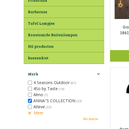
Frisdrank
Barbecues
Tafel Lampjes
Gor
186
Konstsmide Buitenlampen
HG producten
kussenkist
Merk
4 Seasons Outdoor
(61)
4So by Taste
(14)
Almo
(7)
ANNA"S COLLECTION
(23)
Atleve
(22)
Meer
Wis selectie