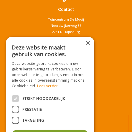
Contact
Tuincentrum De Mooij
Noordwijkerweg 36
2231 NL Rijnsburg
T.
071-4080959
×
E.
info@tuincentrumdemooij.nl
Deze website maakt
gebruik van cookies.
Deze website gebruikt cookies om uw
Download onze App!
gebruikerservaring te verbeteren. Door
onze website te gebruiken, stemt u in met
alle cookies in overeenstemming met ons
Cookiebeleid.
Lees verder
STRIKT NOODZAKELIJK
PRESTATIE
© Tuincentrum De Mooij
TARGETING
Algemene voorwaarden