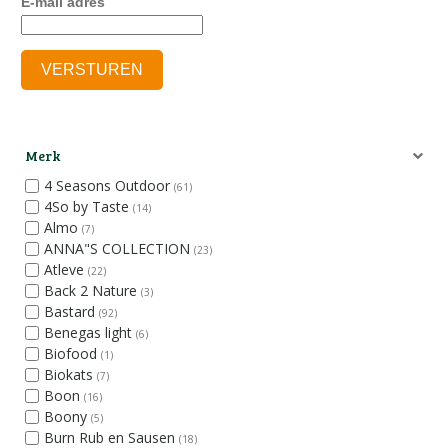
E-mail adres
Merk
4 Seasons Outdoor
(61)
4So by Taste
(14)
Almo
(7)
ANNA"S COLLECTION
(23)
Atleve
(22)
Back 2 Nature
(3)
Bastard
(92)
Benegas light
(6)
Biofood
(1)
Biokats
(7)
Boon
(16)
Boony
(5)
Burn Rub en Sausen
(18)