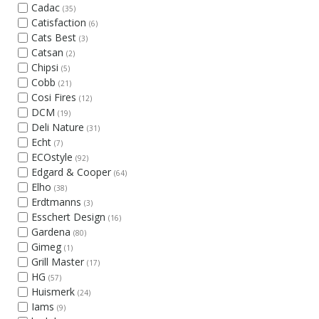
Cadac
(35)
Catisfaction
(6)
Cats Best
(3)
Catsan
(2)
Chipsi
(5)
Cobb
(21)
Cosi Fires
(12)
DCM
(19)
Deli Nature
(31)
Echt
(7)
ECOstyle
(92)
Edgard & Cooper
(64)
Elho
(38)
Erdtmanns
(3)
Esschert Design
(16)
Gardena
(80)
Gimeg
(1)
Grill Master
(17)
HG
(57)
Huismerk
(24)
Iams
(9)