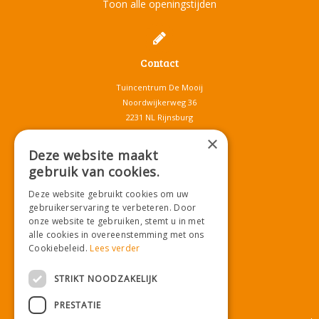
Toon alle openingstijden
Contact
Tuincentrum De Mooij
Noordwijkerweg 36
2231 NL Rijnsburg
T.
071-4080959
×
E.
info@tuincentrumdemooij.nl
Deze website maakt
gebruik van cookies.
Deze website gebruikt cookies om uw
Download onze App!
gebruikerservaring te verbeteren. Door
onze website te gebruiken, stemt u in met
alle cookies in overeenstemming met ons
Cookiebeleid.
Lees verder
STRIKT NOODZAKELIJK
PRESTATIE