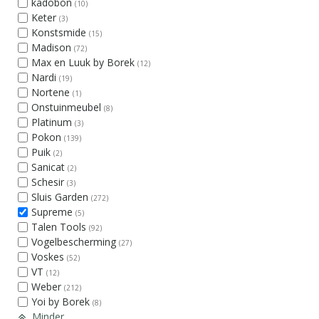
kadobon
(10)
Keter
(3)
Konstsmide
(15)
Madison
(72)
Max en Luuk by Borek
(12)
Nardi
(19)
Nortene
(1)
Onstuinmeubel
(8)
Platinum
(3)
Pokon
(139)
Puik
(2)
Sanicat
(2)
Schesir
(3)
Sluis Garden
(272)
Supreme
(5)
Talen Tools
(92)
Vogelbescherming
(27)
Voskes
(52)
VT
(12)
Weber
(212)
Yoi by Borek
(8)
Minder