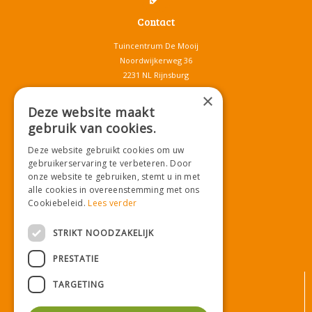
Contact
Tuincentrum De Mooij
Noordwijkerweg 36
2231 NL Rijnsburg
T.
071-4080959
×
E.
info@tuincentrumdemooij.nl
Deze website maakt
gebruik van cookies.
Deze website gebruikt cookies om uw
Download onze App!
gebruikerservaring te verbeteren. Door
onze website te gebruiken, stemt u in met
alle cookies in overeenstemming met ons
Cookiebeleid.
Lees verder
STRIKT NOODZAKELIJK
PRESTATIE
© Tuincentrum De Mooij
TARGETING
Algemene voorwaarden