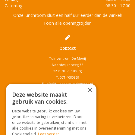
Zaterdag
08:30 - 17:00
Onze lunchroom sluit een half uur eerder dan de winkel!
Toon alle openingstijden
Contact
Tuincentrum De Mooij
Noordwijkerweg 36
2231 NL Rijnsburg
T.
071-4080959
E.
info@tuincentrumdemooij.nl
×
Deze website maakt
gebruik van cookies.
Download onze App!
Deze website gebruikt cookies om uw
gebruikerservaring te verbeteren. Door
onze website te gebruiken, stemt u in met
alle cookies in overeenstemming met ons
Cookiebeleid.
Lees verder