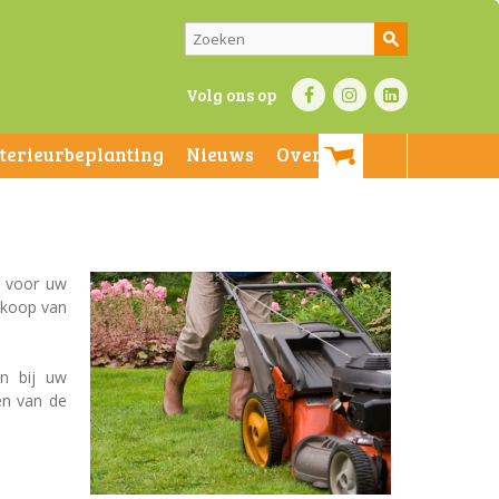
Volg ons op
nterieurbeplanting
Nieuws
Over ons
e voor uw
nkoop van
en bij uw
en van de