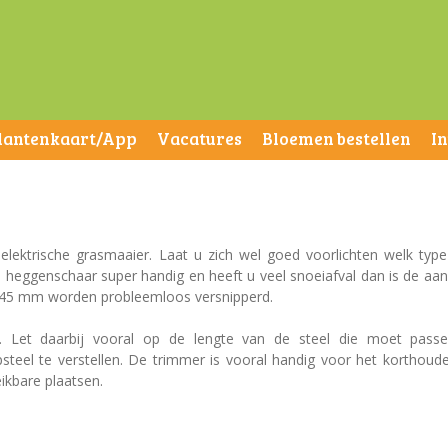
lantenkaart/App
Vacatures
Bloemen bestellen
I
p
lektrische grasmaaier. Laat u zich wel goed voorlichten welk typ
n heggenschaar super handig en heeft u veel snoeiafval dan is de aa
. 45 mm worden probleemloos versnipperd.
ar. Let daarbij vooral op de lengte van de steel die moet pass
psteel te verstellen. De trimmer is vooral handig voor het korthoud
ikbare plaatsen.