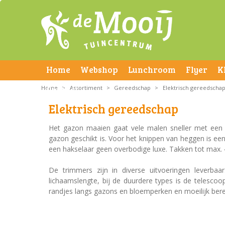
Home
Webshop
Lunchroom
Flyer
K
Home
Contact
>
Assortiment
>
Gereedschap
>
Elektrisch gereedscha
Elektrisch gereedschap
Het gazon maaien gaat vele malen sneller met een e
gazon geschikt is. Voor het knippen van heggen is ee
een hakselaar geen overbodige luxe. Takken tot max
De trimmers zijn in diverse uitvoeringen leverba
lichaamslengte, bij de duurdere types is de telescoo
randjes langs gazons en bloemperken en moeilijk bere