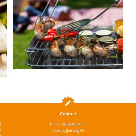
Contact
0
Tuincentrum De Mooij
0
Noordwijkerweg 36