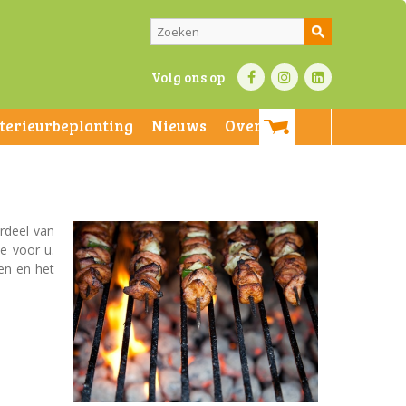
Volg ons op
nterieurbeplanting
Nieuws
Over ons
rdeel van
e voor u.
en en het