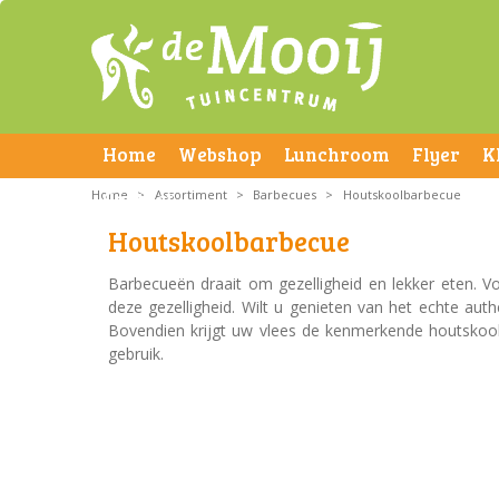
Home
Webshop
Lunchroom
Flyer
K
Home
Contact
>
Assortiment
>
Barbecues
>
Houtskoolbarbecue
Houtskoolbarbecue
Barbecueën draait om gezelligheid en lekker eten.
deze gezelligheid. Wilt u genieten van het echte au
Bovendien krijgt uw vlees de kenmerkende houtskool
gebruik.