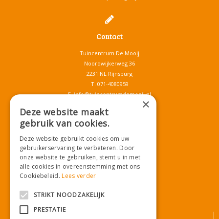
Contact
Tuincentrum De Mooij
Noordwijkerweg 36
2231 NL Rijnsburg
T.
071-4080959
E.
info@tuincentrumdemooij.nl
×
Deze website maakt
gebruik van cookies.
Download onze App!
Deze website gebruikt cookies om uw
gebruikerservaring te verbeteren. Door
onze website te gebruiken, stemt u in met
alle cookies in overeenstemming met ons
Cookiebeleid.
Lees verder
STRIKT NOODZAKELIJK
PRESTATIE
© Tuincentrum De Mooij