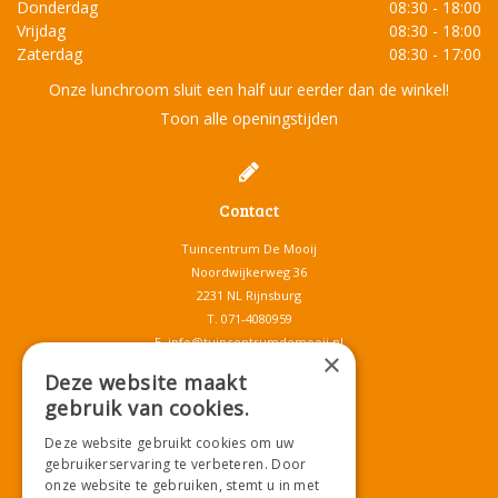
Donderdag
08:30 - 18:00
Vrijdag
08:30 - 18:00
Zaterdag
08:30 - 17:00
Onze lunchroom sluit een half uur eerder dan de winkel!
Toon alle openingstijden
Contact
Tuincentrum De Mooij
Noordwijkerweg 36
2231 NL Rijnsburg
T.
071-4080959
E.
info@tuincentrumdemooij.nl
×
Deze website maakt
gebruik van cookies.
Download onze App!
Deze website gebruikt cookies om uw
gebruikerservaring te verbeteren. Door
onze website te gebruiken, stemt u in met