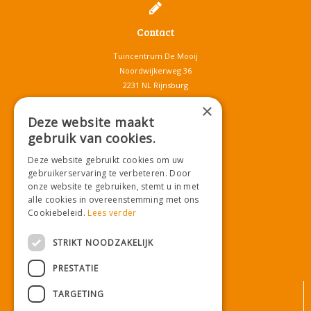
Contact
Tuincentrum De Mooij
Noordwijkerweg 36
2231 NL Rijnsburg
T.
071-4080959
×
E.
info@tuincentrumdemooij.nl
Deze website maakt
gebruik van cookies.
Deze website gebruikt cookies om uw
Download onze App!
gebruikerservaring te verbeteren. Door
onze website te gebruiken, stemt u in met
alle cookies in overeenstemming met ons
Cookiebeleid.
Lees verder
STRIKT NOODZAKELIJK
PRESTATIE
© Tuincentrum De Mooij
TARGETING
Algemene voorwaarden