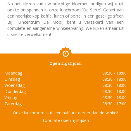
Na het kiezen van uw prachtige bloemen nodigen wij u uit
om te ontspannen in onze lunchroom 'De Serre'. Geniet van
een heerlijke kop koffie, lunch of borrel in een gezellige sfeer.
Bij Tuincentrum De Mooij bent u verzekerd van een
complete en aangename winkelervaring. We kijken ernaar uit
u snel te verwelkomen!
Openingstijden
Maandag
08:30 - 18:00
Dinsdag
08:30 - 18:00
Woensdag
08:30 - 18:00
Donderdag
08:30 - 18:00
Vrijdag
08:30 - 18:00
Zaterdag
08:30 - 17:00
Onze lunchroom sluit een half uur eerder dan de winkel!
Toon alle openingstijden