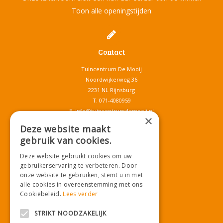
Toon alle openingstijden
Contact
Tuincentrum De Mooij
Noordwijkerweg 36
2231 NL Rijnsburg
T.
071-4080959
E.
info@tuincentrumdemooij.nl
×
Deze website maakt
gebruik van cookies.
Download onze App!
Deze website gebruikt cookies om uw
gebruikerservaring te verbeteren. Door
onze website te gebruiken, stemt u in met
alle cookies in overeenstemming met ons
Cookiebeleid.
Lees verder
STRIKT NOODZAKELIJK