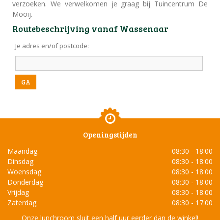
verzoeken. We verwelkomen je graag bij Tuincentrum De
Mooij.
Routebeschrijving vanaf Wassenaar
Je adres en/of postcode
:
Openingstijden
Maandag
08:30 - 18:00
Dinsdag
08:30 - 18:00
Woensdag
08:30 - 18:00
Donderdag
08:30 - 18:00
Vrijdag
08:30 - 18:00
Zaterdag
08:30 - 17:00
Onze lunchroom sluit een half uur eerder dan de winkel!