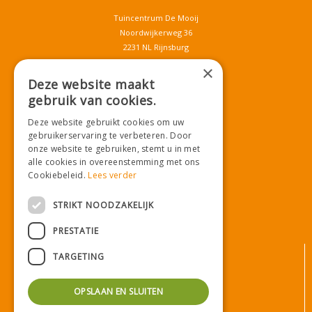
Tuincentrum De Mooij
Noordwijkerweg 36
2231 NL Rijnsburg
T.
071-4080959
×
E.
info@tuincentrumdemooij.nl
Deze website maakt
gebruik van cookies.
Deze website gebruikt cookies om uw
Download onze App!
gebruikerservaring te verbeteren. Door
onze website te gebruiken, stemt u in met
alle cookies in overeenstemming met ons
Cookiebeleid.
Lees verder
STRIKT NOODZAKELIJK
PRESTATIE
© Tuincentrum De Mooij
TARGETING
Algemene voorwaarden
Privacy statement
OPSLAAN EN SLUITEN
Bezorginformatie