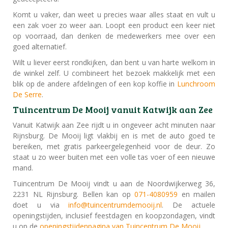
Komt u vaker, dan weet u precies waar alles staat en vult u
een zak voer zo weer aan. Loopt een product een keer niet
op voorraad, dan denken de medewerkers mee over een
goed alternatief.
Wilt u liever eerst rondkijken, dan bent u van harte welkom in
de winkel zelf. U combineert het bezoek makkelijk met een
blik op de andere afdelingen of een kop koffie in
Lunchroom
De Serre
.
Tuincentrum De Mooij vanuit Katwijk aan Zee
Vanuit Katwijk aan Zee rijdt u in ongeveer acht minuten naar
Rijnsburg. De Mooij ligt vlakbij en is met de auto goed te
bereiken, met gratis parkeergelegenheid voor de deur. Zo
staat u zo weer buiten met een volle tas voer of een nieuwe
mand.
Tuincentrum De Mooij vindt u aan de Noordwijkerweg 36,
2231 NL Rijnsburg. Bellen kan op
071-4080959
en mailen
doet u via
info@tuincentrumdemooij.nl
. De actuele
openingstijden, inclusief feestdagen en koopzondagen, vindt
u op de
openingstijdenpagina van Tuincentrum De Mooij
.