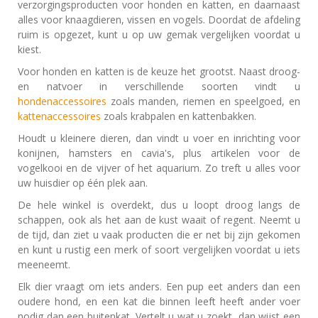
verzorgingsproducten voor honden en katten, en daarnaast
alles voor knaagdieren, vissen en vogels. Doordat de afdeling
ruim is opgezet, kunt u op uw gemak vergelijken voordat u
kiest.
Voor honden en katten is de keuze het grootst. Naast droog-
en natvoer in verschillende soorten vindt u
hondenaccessoires
zoals manden, riemen en speelgoed, en
kattenaccessoires
zoals krabpalen en kattenbakken.
Houdt u kleinere dieren, dan vindt u voer en inrichting voor
konijnen, hamsters en cavia's, plus artikelen voor de
vogelkooi en de vijver of het aquarium. Zo treft u alles voor
uw huisdier op één plek aan.
De hele winkel is overdekt, dus u loopt droog langs de
schappen, ook als het aan de kust waait of regent. Neemt u
de tijd, dan ziet u vaak producten die er net bij zijn gekomen
en kunt u rustig een merk of soort vergelijken voordat u iets
meeneemt.
Elk dier vraagt om iets anders. Een pup eet anders dan een
oudere hond, en een kat die binnen leeft heeft ander voer
nodig dan een buitenkat. Vertelt u wat u zoekt, dan wijst een