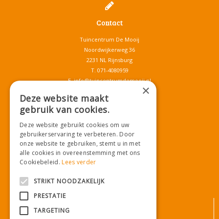
Contact
Tuincentrum De Mooij
Noordwijkerweg 36
2231 NL Rijnsburg
T.
071-4080959
E.
info@tuincentrumdemooij.nl
×
Deze website maakt
gebruik van cookies.
Download onze App!
Deze website gebruikt cookies om uw
gebruikerservaring te verbeteren. Door
onze website te gebruiken, stemt u in met
alle cookies in overeenstemming met ons
Cookiebeleid.
Lees verder
STRIKT NOODZAKELIJK
PRESTATIE
© Tuincentrum De Mooij
TARGETING
Algemene voorwaarden