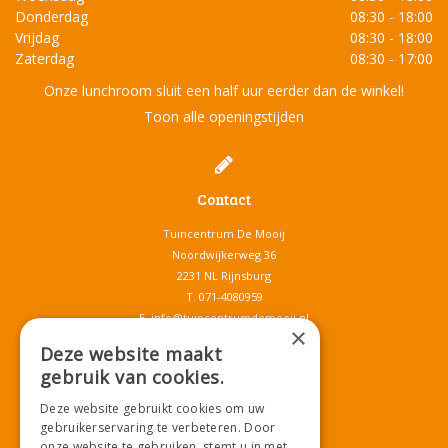
Donderdag
08:30 - 18:00
Vrijdag
08:30 - 18:00
Zaterdag
08:30 - 17:00
Onze lunchroom sluit een half uur eerder dan de winkel!
Toon alle openingstijden
Contact
Tuincentrum De Mooij
Noordwijkerweg 36
2231 NL Rijnsburg
T.
071-4080959
E.
info@tuincentrumdemooij.nl
×
Deze website maakt
gebruik van cookies.
Download onze App!
Deze website gebruikt cookies om uw
gebruikerservaring te verbeteren. Door
onze website te gebruiken, stemt u in met