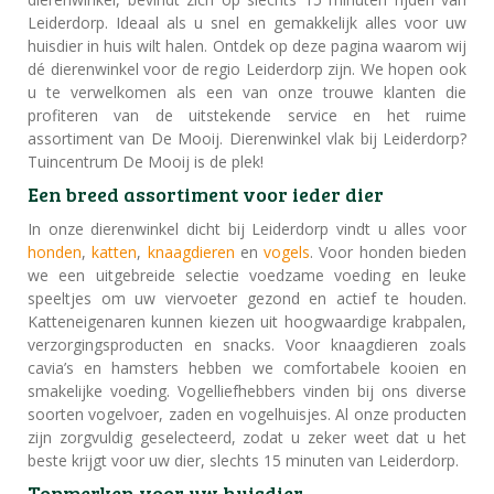
Leiderdorp. Ideaal als u snel en gemakkelijk alles voor uw
huisdier in huis wilt halen. Ontdek op deze pagina waarom wij
dé dierenwinkel voor de regio Leiderdorp zijn. We hopen ook
u te verwelkomen als een van onze trouwe klanten die
profiteren van de uitstekende service en het ruime
assortiment van De Mooij. Dierenwinkel vlak bij Leiderdorp?
Tuincentrum De Mooij is de plek!
Een breed assortiment voor ieder dier
In onze dierenwinkel dicht bij Leiderdorp vindt u alles voor
honden
,
katten
,
knaagdieren
en
vogels
. Voor honden bieden
we een uitgebreide selectie voedzame voeding en leuke
speeltjes om uw viervoeter gezond en actief te houden.
Katteneigenaren kunnen kiezen uit hoogwaardige krabpalen,
verzorgingsproducten en snacks. Voor knaagdieren zoals
cavia’s en hamsters hebben we comfortabele kooien en
smakelijke voeding. Vogelliefhebbers vinden bij ons diverse
soorten vogelvoer, zaden en vogelhuisjes. Al onze producten
zijn zorgvuldig geselecteerd, zodat u zeker weet dat u het
beste krijgt voor uw dier, slechts 15 minuten van Leiderdorp.
Topmerken voor uw huisdier