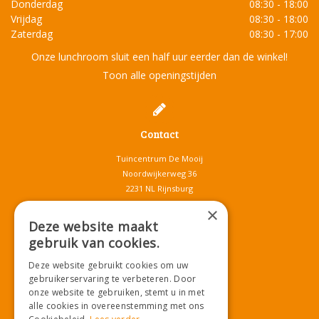
Donderdag
08:30 - 18:00
Vrijdag
08:30 - 18:00
Zaterdag
08:30 - 17:00
Onze lunchroom sluit een half uur eerder dan de winkel!
Toon alle openingstijden
Contact
Tuincentrum De Mooij
Noordwijkerweg 36
2231 NL Rijnsburg
T.
071-4080959
×
E.
info@tuincentrumdemooij.nl
Deze website maakt
gebruik van cookies.
Deze website gebruikt cookies om uw
Download onze App!
gebruikerservaring te verbeteren. Door
onze website te gebruiken, stemt u in met
alle cookies in overeenstemming met ons