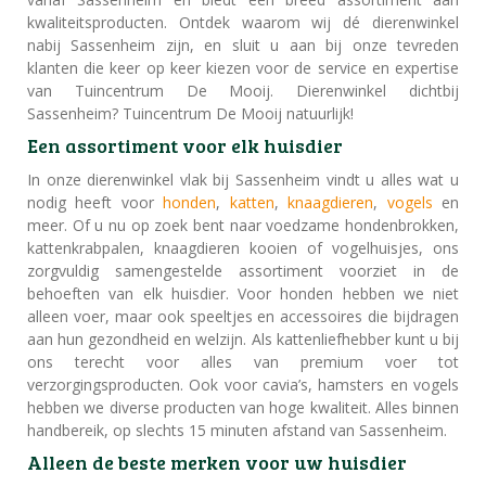
kwaliteitsproducten. Ontdek waarom wij dé dierenwinkel
nabij Sassenheim zijn, en sluit u aan bij onze tevreden
klanten die keer op keer kiezen voor de service en expertise
van Tuincentrum De Mooij. Dierenwinkel dichtbij
Sassenheim? Tuincentrum De Mooij natuurlijk!
Een assortiment voor elk huisdier
In onze dierenwinkel vlak bij Sassenheim vindt u alles wat u
nodig heeft voor
honden
,
katten
,
knaagdieren
,
vogels
en
meer. Of u nu op zoek bent naar voedzame hondenbrokken,
kattenkrabpalen, knaagdieren kooien of vogelhuisjes, ons
zorgvuldig samengestelde assortiment voorziet in de
behoeften van elk huisdier. Voor honden hebben we niet
alleen voer, maar ook speeltjes en accessoires die bijdragen
aan hun gezondheid en welzijn. Als kattenliefhebber kunt u bij
ons terecht voor alles van premium voer tot
verzorgingsproducten. Ook voor cavia’s, hamsters en vogels
hebben we diverse producten van hoge kwaliteit. Alles binnen
handbereik, op slechts 15 minuten afstand van Sassenheim.
Alleen de beste merken voor uw huisdier