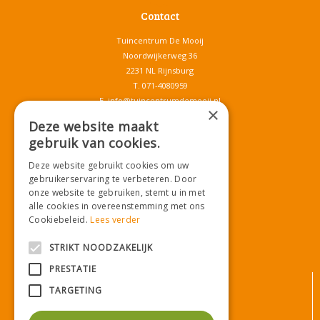
Contact
Tuincentrum De Mooij
Noordwijkerweg 36
2231 NL Rijnsburg
T.
071-4080959
E.
info@tuincentrumdemooij.nl
×
Deze website maakt
gebruik van cookies.
Download onze App!
Deze website gebruikt cookies om uw
gebruikerservaring te verbeteren. Door
onze website te gebruiken, stemt u in met
alle cookies in overeenstemming met ons
Cookiebeleid.
Lees verder
STRIKT NOODZAKELIJK
PRESTATIE
© Tuincentrum De Mooij
TARGETING
Algemene voorwaarden
Privacy statement