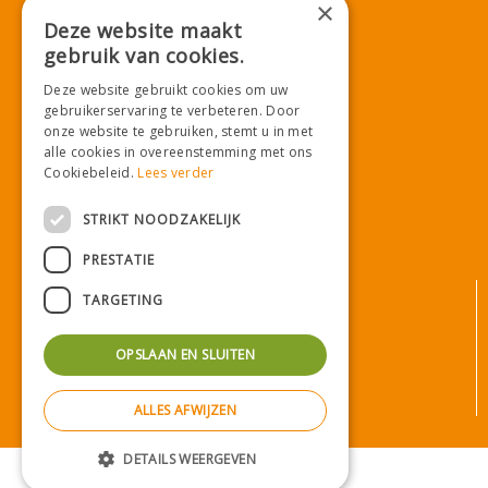
×
E.
info@tuincentrumdemooij.nl
Deze website maakt
gebruik van cookies.
Deze website gebruikt cookies om uw
Download onze App!
gebruikerservaring te verbeteren. Door
onze website te gebruiken, stemt u in met
alle cookies in overeenstemming met ons
Cookiebeleid.
Lees verder
STRIKT NOODZAKELIJK
PRESTATIE
© Tuincentrum De Mooij
TARGETING
Algemene voorwaarden
Privacy statement
OPSLAAN EN SLUITEN
Bezorginformatie
Betaalinformatie
ALLES AFWIJZEN
Privacy policy
Green Solutions
|
Tuincentrum Overzicht
DETAILS WEERGEVEN