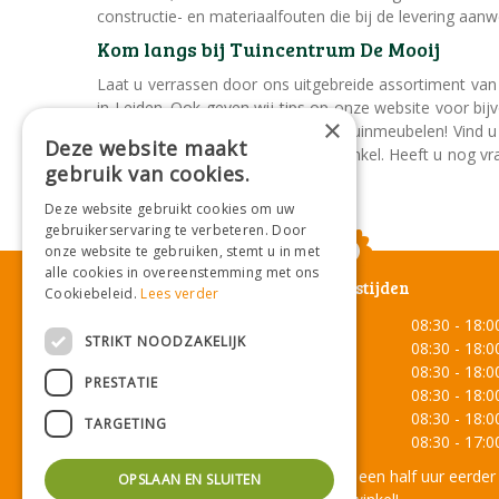
constructie- en materiaalfouten die bij de levering aan
Kom langs bij Tuincentrum De Mooij
Laat u verrassen door ons uitgebreide assortiment va
in Leiden. Ook geven wij tips op onze website voor b
×
u nog langer kan genieten van uw tuinmeubelen! Vind u 
Deze website maakt
Kom dan langs en bestel in onze winkel. Heeft u nog 
gebruik van cookies.
Deze website gebruikt cookies om uw
gebruikerservaring te verbeteren. Door
onze website te gebruiken, stemt u in met
alle cookies in overeenstemming met ons
Openingstijden
Cookiebeleid.
Lees verder
Maandag
08:30 - 18:0
STRIKT NOODZAKELIJK
Dinsdag
08:30 - 18:0
Woensdag
08:30 - 18:0
PRESTATIE
Donderdag
08:30 - 18:0
Vrijdag
08:30 - 18:0
TARGETING
Zaterdag
08:30 - 17:0
Onze lunchroom sluit een half uur eerder
OPSLAAN EN SLUITEN