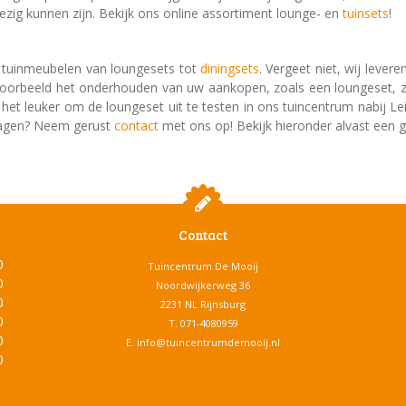
wezig kunnen zijn. Bekijk ons online assortiment lounge- en
tuinsets
!
n tuinmeubelen van loungesets
tot
diningsets
. Vergeet niet, wij levere
ijvoorbeeld het onderhouden van uw aankopen, zoals een loungeset, 
het leuker om de loungeset uit te testen in ons tuincentrum nabij Le
vragen? Neem gerust
contact
met ons op! Bekijk hieronder
Contact
0
Tuincentrum De Mooij
0
Noordwijkerweg 36
0
2231 NL Rijnsburg
0
T.
071-4080959
0
E.
info@tuincentrumdemooij.nl
0