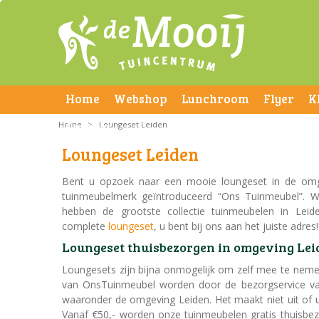
Home
Webshop
Lunchroom
Flyer
K
Home
Contact
>
Loungeset Leiden
Loungeset Leiden
Bent u opzoek naar een mooie
loungeset in de om
tuinmeubelmerk geïntroduceerd “Ons Tuinmeubel”. W
hebben de grootste collectie tuinmeubelen in Le
complete
loungeset
, u bent bij ons aan het juiste adres!
Loungeset thuisbezorgen in omgeving Lei
Loungesets
zijn bijna onmogelijk om zelf mee te nemen
van OnsTuinmeubel worden door de bezorgservice van 
waaronder de omgeving Leiden. Het maakt niet uit of u
Vanaf €50,- worden onze tuinmeubelen gratis thuisbezo