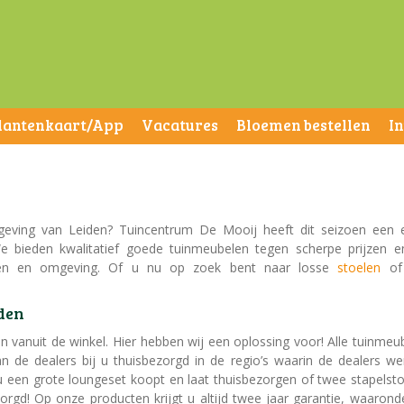
lantenkaart/App
Vacatures
Bloemen bestellen
I
geving van Leiden? Tuincentrum De Mooij heeft dit seizoen een 
e bieden kwalitatief goede tuinmeubelen tegen scherpe prijzen 
iden en omgeving. Of u nu op zoek bent naar losse
stoelen
of
den
 vanuit de winkel. Hier hebben wij een oplossing voor! Alle tuinmeu
de dealers bij u thuisbezorgd in de regio’s waarin de dealers we
 een grote loungeset koopt en laat thuisbezorgen of twee stapelsto
rgd! Op onze producten krijgt u altijd twee jaar garantie, waarond