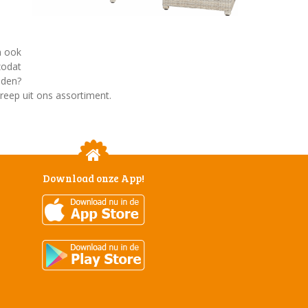
n ook
zodat
iden?
 alvast een greep uit ons assortiment.
Download onze App!