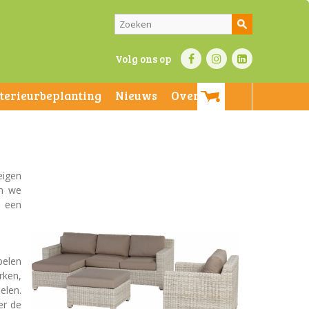
Volg ons op
nterieurbeplanting
Nieuws
Over ons
eigen
en we
 een
belen
rken,
elen.
er de