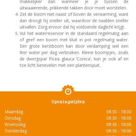
makkelijker dan wanneer je je tussen de
uitwaaierende, prikkende takken door moet worstelen.
Zet de boom niet naast of boven de verwarming, want
dan droogt hij sneller uit, waardoor de naalden sneller
uitvallen. Zorg ervoor dat hij voldoende daglicht krijgt.
Vul het waterreservoir in de standaard regelmatig aan
of geef een boom met kluit in pot regelmatig water.
Een grote kerstboom kan door verdamping wel een
liter water per dag verbruiken. Kleine boompjes, zoals
de dwergspar Picea glauca ‘Conica’, kun je ook af en
toe licht benevelen met een plantenspuit.
Openingstijden
Maandag
08:30 - 18:00
Dinsdag
08:30 - 18:00
Woensdag
08:30 - 18:00
Donderdag
08:30 - 18:00