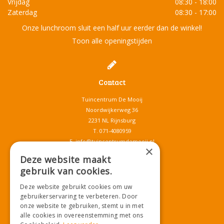
Vrijdag
08:30 - 18:00
Zaterdag
08:30 - 17:00
Onze lunchroom sluit een half uur eerder dan de winkel!
Toon alle openingstijden
Contact
Tuincentrum De Mooij
Noordwijkerweg 36
2231 NL Rijnsburg
T.
071-4080959
E.
info@tuincentrumdemooij.nl
×
Deze website maakt
gebruik van cookies.
Download onze App!
Deze website gebruikt cookies om uw
gebruikerservaring te verbeteren. Door
onze website te gebruiken, stemt u in met
alle cookies in overeenstemming met ons