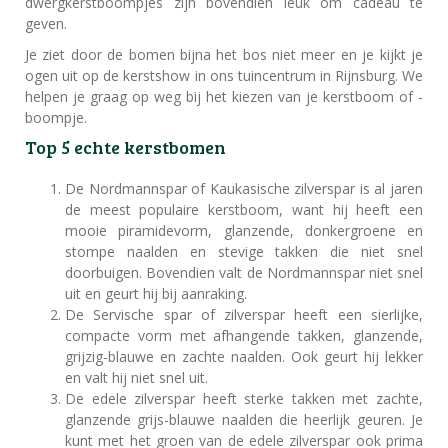
dwergkerstboompjes zijn bovendien leuk om cadeau te
geven.
Je ziet door de bomen bijna het bos niet meer en je kijkt je
ogen uit op de kerstshow in ons tuincentrum in Rijnsburg. We
helpen je graag op weg bij het kiezen van je kerstboom of -
boompje.
Top 5 echte kerstbomen
De Nordmannspar of Kaukasische zilverspar is al jaren
de meest populaire kerstboom, want hij heeft een
mooie piramidevorm, glanzende, donkergroene en
stompe naalden en stevige takken die niet snel
doorbuigen. Bovendien valt de Nordmannspar niet snel
uit en geurt hij bij aanraking.
De Servische spar of zilverspar heeft een sierlijke,
compacte vorm met afhangende takken, glanzende,
grijzig-blauwe en zachte naalden. Ook geurt hij lekker
en valt hij niet snel uit.
De edele zilverspar heeft sterke takken met zachte,
glanzende grijs-blauwe naalden die heerlijk geuren. Je
kunt met het groen van de edele zilverspar ook prima