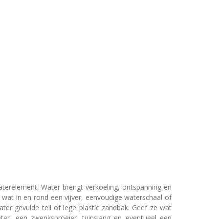
waterelement. Water brengt verkoeling, ontspanning en
s wat in en rond een vijver, eenvoudige waterschaal of
r gevulde teil of lege plastic zandbak. Geef ze wat
eter, een zwenksproeier, tuinslang en eventueel een