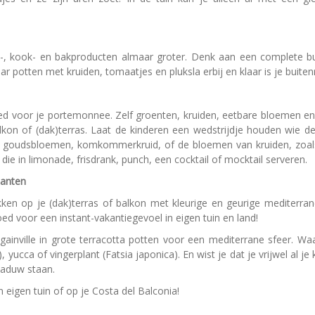
e-, kook- en bakproducten almaar groter. Denk aan een complete b
 potten met kruiden, tomaatjes en pluksla erbij en klaar is je buiten
ed voor je portemonnee. Zelf groenten, kruiden, eetbare bloemen e
alkon of (dak)terras. Laat de kinderen een wedstrijdje houden wie 
, goudsbloemen, komkommerkruid, of de bloemen van kruiden, zoals 
die in limonade, frisdrank, punch, een cocktail of mocktail serveren.
lanten
kken op je (dak)terras of balkon met kleurige en geurige mediterran
 voor een instant-vakantiegevoel in eigen tuin en land!
gainville in grote terracotta potten voor een mediterrane sfeer. Wa
cca of vingerplant (Fatsia japonica). En wist je dat je vrijwel al 
chaduw staan.
 eigen tuin of op je Costa del Balconia!