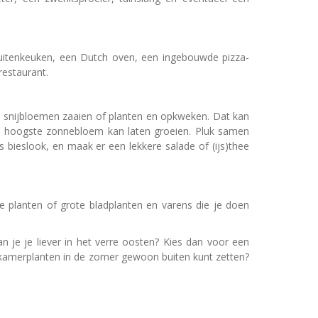
uitenkeuken, een Dutch oven, een ingebouwde pizza-
restaurant.
n snijbloemen zaaien of planten en opkweken. Dat kan
de hoogste zonnebloem kan laten groeien. Pluk samen
bieslook, en maak er een lekkere salade of (ijs)thee
e planten of grote bladplanten en varens die je doen
an je je liever in het verre oosten? Kies dan voor een
je kamerplanten in de zomer gewoon buiten kunt zetten?