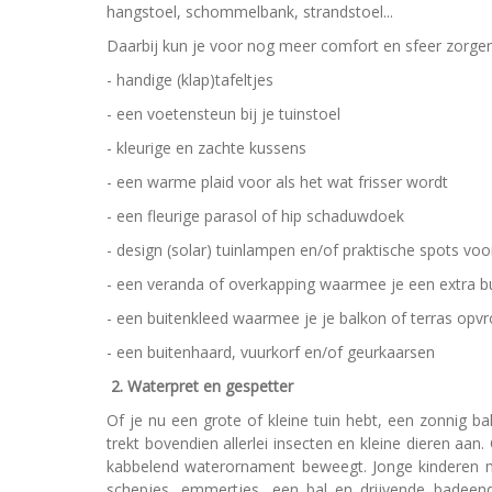
hangstoel, schommelbank, strandstoel...
Daarbij kun je voor nog meer comfort en sfeer zorge
- handige (klap)tafeltjes
- een voetensteun bij je tuinstoel
- kleurige en zachte kussens
- een warme plaid voor als het wat frisser wordt
- een fleurige parasol of hip schaduwdoek
- design (solar) tuinlampen en/of praktische spots voor
- een veranda of overkapping waarmee je een extra bu
- een buitenkleed waarmee je je balkon of terras opvro
- een buitenhaard, vuurkorf en/of geurkaarsen
2. Waterpret en gespetter
Of je nu een grote of kleine tuin hebt, een zonnig b
trekt bovendien allerlei insecten en kleine dieren aa
kabbelend waterornament beweegt. Jonge kinderen ma
schepjes, emmertjes, een bal en drijvende badeendj