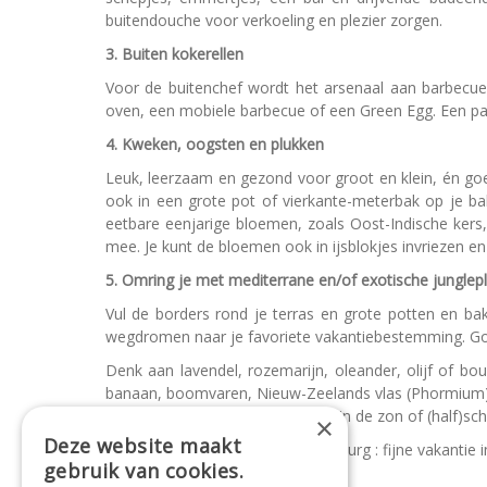
buitendouche voor verkoeling en plezier zorgen.
3. Buiten kokerellen
Voor de buitenchef wordt het arsenaal aan barbecu
oven, een mobiele barbecue of een Green Egg. Een paar
4. Kweken, oogsten en plukken
Leuk, leerzaam en gezond voor groot en klein, én go
ook in een grote pot of vierkante-meterbak op je b
eetbare eenjarige bloemen, zoals Oost-Indische kers
mee. Je kunt de bloemen ook in ijsblokjes invriezen en 
5. Omring je met mediterrane en/of exotische junglep
Vul de borders rond je terras en grote potten en ba
wegdromen naar je favoriete vakantiebestemming. Goed
Denk aan lavendel, rozemarijn, oleander, olijf of bou
banaan, boomvaren, Nieuw-Zeelands vlas (Phormium), yu
Let er daarbij wel op of ze graag in de zon of (half)s
×
Deze website maakt
Namens ons tuincentrum in Rijnsburg : fijne vakantie in
gebruik van cookies.