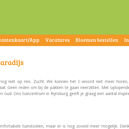
lantenkaart/App
Vacatures
Bloemen bestellen
I
paradijs
g niet op reis. Zucht. We kunnen het C-woord niet meer horen, t
 gaat. Geen reden om bij de pakken te gaan neerzitten. Met oplopen
n oud. Ons tuincentrum in Rijnsburg geeft je graag een aantal inspire
mfortabele tuinstoelen, maar er is nog zoveel meer mogelijk. Den