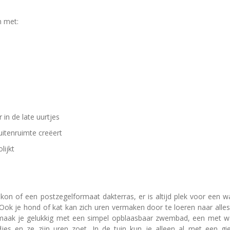
n met:
 in de late uurtjes
itenruimte creëert
lijkt
alkon of een postzegelformaat dakterras, er is altijd plek voor een 
n. Ook je hond of kat kan zich uren vermaken door te loeren naar alle
ak je gelukkig met een simpel opblaasbaar zwembad, een met wate
es en ze zijn uren zoet. In de tuin kun je alleen al met een gi