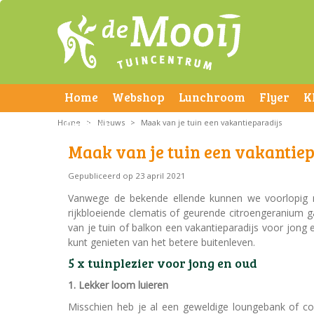
Home
Webshop
Lunchroom
Flyer
K
Home
Contact
>
Nieuws
>
Maak van je tuin een vakantieparadijs
Maak van je tuin een vakantie
Gepubliceerd op
23 april 2021
Vanwege de bekende ellende kunnen we voorlopig no
rijkbloeiende clematis of geurende citroengeranium
van je tuin of balkon een vakantieparadijs voor jong e
kunt genieten van het betere buitenleven.
5 x tuinplezier voor jong en oud
1. Lekker loom luieren
Misschien heb je al een geweldige loungebank of co