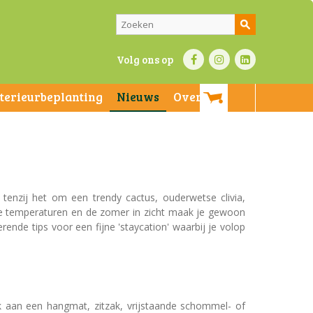
Volg ons op
nterieurbeplanting
Nieuws
Over ons
enzij het om een trendy cactus, ouderwetse clivia,
de temperaturen en de zomer in zicht maak je gewoon
rende tips voor een fijne 'staycation' waarbij je volop
k aan een hangmat, zitzak, vrijstaande schommel- of