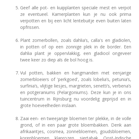
Geef alle pot- en kuipplanten speciale mest en verpot
ze eventueel. Kamerplanten kun je nu ook prima
verpotten en bij een licht lentebuitje even buiten laten
opfrissen.
Plant zomerbollen, zoals dahlia’s, calla's en gladiolen,
in potten of op een zonnige plek in de border. Een
dahlia plant je oppervlakkig, een gladiool ongeveer
twee keer zo diep als de bol hoog is.
Vul potten, bakken en hangmanden met eenjarige
zomerbloeiers of 'perkgoed', zoals lobelia’s, petunia’s,
surfinia’s, vlijtige liesjes, margrieten, senetti’s, verbena’s
en potgeraniums (Pelargoniums). Deze kun je in ons
tuincentrum in Rijnsburg nu voordelig geprijsd en in
grote hoeveelheden inslaan.
Zaai een- en tweejarige bloemen ter plekke, in de volle
grond, of in een paar grote bloembakken. Denk aan
afrikaantjes, cosmea, zonnebloemen, goudsbloemen,
korenbloemen, klaprozen, siertabak, Oost-Indische