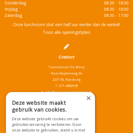
Donderdag
08:30 - 18:00
Vrijdag
08:30 - 18:00
Zaterdag
08:30 - 17:00
Onze lunchroom sluit een half uur eerder dan de winkel!
Toon alle openingstijden
Contact
Tuincentrum De Mooij
Noordwijkerweg 36
2231 NL Rijnsburg
T.
071-4080959
E.
info@tuincentrumdemooij.nl
×
Deze website maakt
gebruik van cookies.
Download onze App!
Deze website gebruikt cookies om uw
gebruikerservaring te verbeteren. Door
onze website te gebruiken, stemt u in met